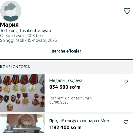
Мария
Toshkent, Toshkent viloyati
OLXda
fevral, 2018
beri
So'nggi faollik 15-noyabr, 2023
Barcha e’lonlar
BIZ 4 E'LON TOPDIK
Медали , ордена.
834 680 so’m
Toshkent, Chilonzor tumani
06/08/2026
Продаётся фотоаппарат Мир.
1 192 400 so’m