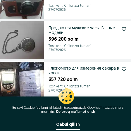
Toshkent, Chilonzor tumani
27/07/2026
Продаются мужские часы. Разные
модели.
596 200 so’m
Toshkent, Chilonzor tumani
27/07/2026
Глюкометр для измерения сахара в
крови.
357 720 so’m
Toshkent, Chilonzor tumani
27/07/2026
Bu sayt Cookie fayllarni ishlatadi. Brauzeringizda Cookies'ni sozlashingiz
mumkin.
Ko'proq ma'lumot olish
Qabul qilish