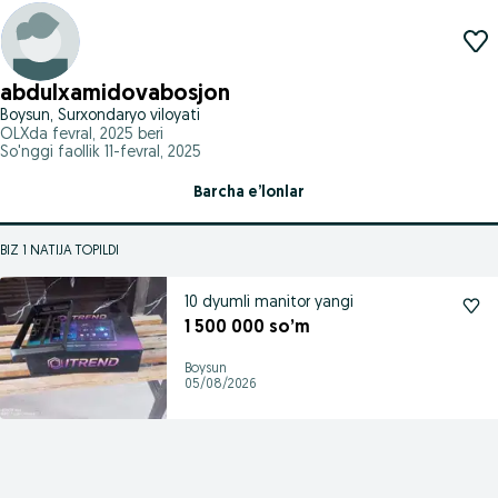
abdulxamidovabosjon
Boysun, Surxondaryo viloyati
OLXda
fevral, 2025
beri
So'nggi faollik 11-fevral, 2025
Barcha e’lonlar
BIZ 1 NATIJA TOPILDI
10 dyumli manitor yangi
1 500 000 so’m
Boysun
05/08/2026