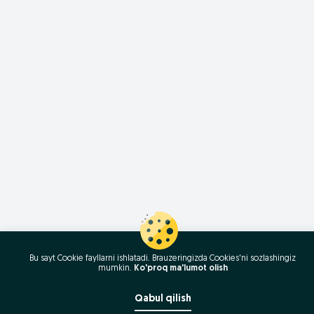
Bu sayt Cookie fayllarni ishlatadi. Brauzeringizda Cookies'ni sozlashingiz
mumkin.
Ko'proq ma'lumot olish
Qabul qilish