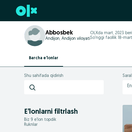
Futerga oʻtish
Abbosbek
OLXda
mart, 2023
beri
So'nggi faollik 18-mar
Andijon, Andijon viloyati
Barcha e’lonlar
Shu sahifada qidirish
Sara
En
E’lonlarni filtrlash
Biz 9 e'lon topdik
Ruknlar