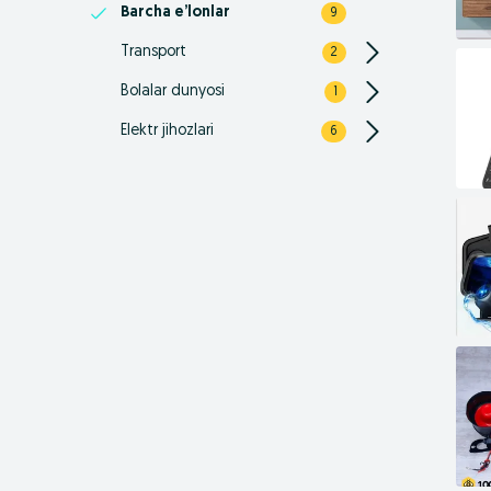
Barcha e’lonlar
9
Transport
2
Bolalar dunyosi
1
Elektr jihozlari
6