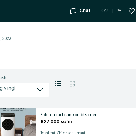
Chat
O'Z
РУ
t, 2023
lash
g yangi
Polda turadigan konditsioner
827 000 so’m
Toshkent, Chilonzor tumani