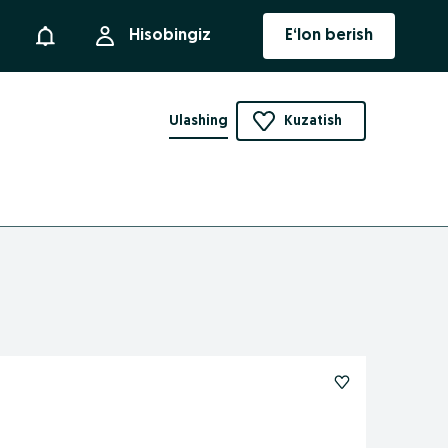
Bildirishnoma
Hisobingiz
E‘lon berish
Ulashing
Kuzatish