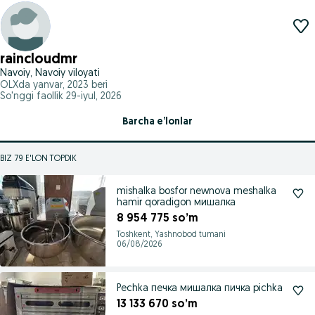
raincloudmr
Navoiy, Navoiy viloyati
OLXda
yanvar, 2023
beri
So'nggi faollik 29-iyul, 2026
Barcha e’lonlar
BIZ 79 E'LON TOPDIK
mishalka bosfor newnova meshalka
hamir qoradigon мишалка
8 954 775 so’m
Toshkent, Yashnobod tumani
06/08/2026
Pechka печка мишалка пичка pichka
13 133 670 so’m