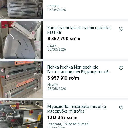
Andijon
06/08/2026
Xamir hamir lavash hamiri raskatka
katalka
8 357 790 so’m
Jizzax
06/08/2026
Pichka Pechka Non pech pic
Рататсионни печ Радиационной
печ pichka pic
5 957 910 so’m
Navoiy
06/08/2026
Miyasarofka misarobka misrofka
мясорубка misrofka
1 313 367 so’m
Toshkent, Chilonzor tumani