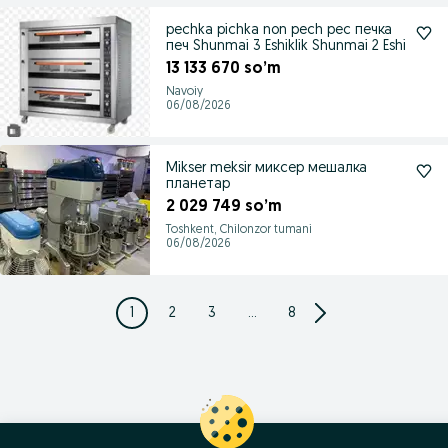
pechka pichka non pech pec печка
печ Shunmai 3 Eshiklik Shunmai 2 Eshi
13 133 670 so’m
Navoiy
06/08/2026
Mikser meksir миксер мешалка
планетар
2 029 749 so’m
Toshkent, Chilonzor tumani
06/08/2026
1
2
3
...
8