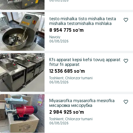
06/08/2026
testo mishalka tisto mishalka testa
mishalka testomishalka mishlaka
8 954 775 so’m
Navoiy
06/08/2026
Kfs apparat kepsi kefsi tovuq apparat
fritur fri apparat
12 536 685 so’m
Toshkent, Chilonzor tumani
06/08/2026
Miyasarofka myasarofka mesrofka
мясаровка мясорубка
2 984 925 so’m
Toshkent, Chilonzor tumani
06/08/2026