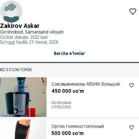
Zakirov Askar
Qoʻshrobod, Samarqand viloyati
OLXda
dekabr, 2022
beri
So'nggi faollik 27-fevral, 2026
Barcha e’lonlar
BIZ 5 E'LON TOPDIK
Соковыжималка ARSHIA большой
450 000 so’m
Qoʻshrobod
07/08/2026
Ортез голеностопочный
500 000 so’m