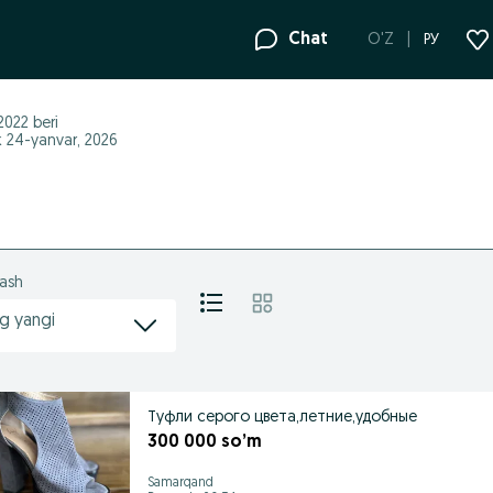
Chat
O'Z
РУ
 2022
beri
ik 24-yanvar, 2026
lash
g yangi
Туфли серого цвета,летние,удобные
300 000 so’m
Samarqand