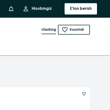
Bildirishnoma
Hisobingiz
E‘lon berish
Ulashing
Kuzatish