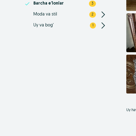
Barcha e’lonlar
3
Moda va stil
2
Uy va bog'
1
Uy hay