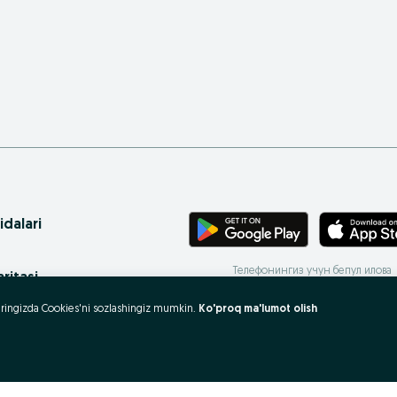
idalari
Телефонингиз учун бепул илова
ritasi
 xaritasi
uzeringizda Cookies'ni sozlashingiz mumkin.
Ko'proq ma'lumot olish
rovlar
 olish va sotish?