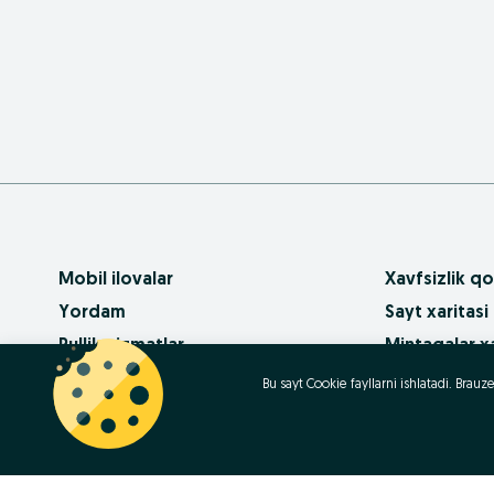
Mobil ilovalar
Xavfsizlik qo
Yordam
Sayt xaritasi
Pullik xizmatlar
Mintaqalar xa
OLX da biznes
Biznes-sahifa
Bu sayt Cookie fayllarni ishlatadi. Bra
Foydalanish shartlari
Ommaviy so‘
Maxfiylik siyosati
Kariera
Qanday sotib