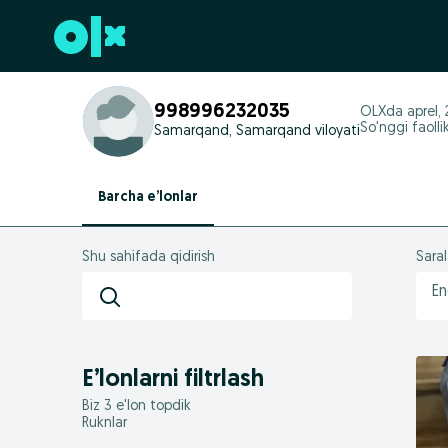
Futerga oʻtish
998996232035
OLXda
aprel,
So'nggi faoll
Samarqand, Samarqand viloyati
Barcha e’lonlar
Shu sahifada qidirish
Sara
En
E’lonlarni filtrlash
Biz 3 e'lon topdik
Ruknlar