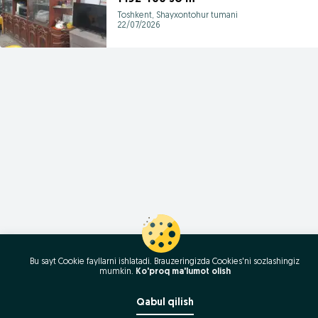
Toshkent, Shayxontohur tumani
22/07/2026
Bu sayt Cookie fayllarni ishlatadi. Brauzeringizda Cookies'ni sozlashingiz
mumkin.
Ko'proq ma'lumot olish
Qabul qilish