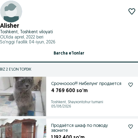
Alisher
Toshkent, Toshkent viloyati
OLXda
aprel, 2022
beri
So'nggi faollik 04-iyun, 2026
Barcha e’lonlar
BIZ 2 E'LON TOPDIK
Срочноооо!!! Нибелунг продается
4 769 600 so’m
Toshkent, Shayxontohur tumani
05/08/2026
Продаётся шкаф по поводу
звоните
1 192 400 so’m