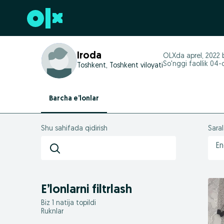
Futerga oʻtish
Iroda
OLXda
aprel, 2022
b
So'nggi faollik 04-
Toshkent, Toshkent viloyati
Barcha e’lonlar
Shu sahifada qidirish
Sara
En
E’lonlarni filtrlash
Biz 1 natija topildi
Ruknlar