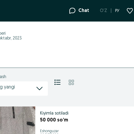
Chat
O'Z
РУ
eri
oktabr, 2023
lash
g yangi
Kiyimla sotiladi
50 000 so’m
Eshonguzar