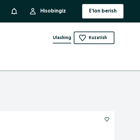
Bildirishnoma
Hisobingiz
E‘lon berish
Ulashing
Kuzatish