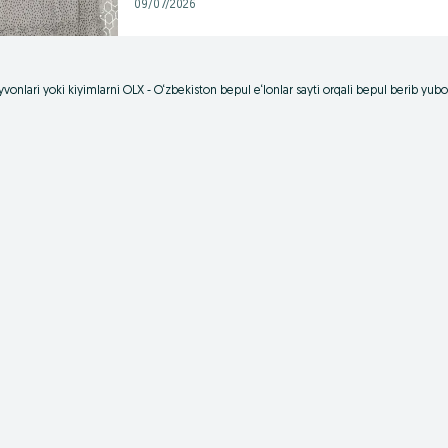
09/07/2026
vonlari yoki kiyimlarni OLX - O‘zbekiston bepul e‘lonlar sayti orqali bepul berib yu