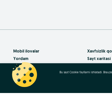
Mobil ilovalar
Xavfsizlik qo
Yordam
Sayt xaritasi
Pullik xizmatlar
Mintaqalar xa
Bu sayt Cookie fayllarni ishlatadi. Bra
OLX da biznes
Biznes-sahifa
Foydalanish shartlari
Ommaviy so‘
Maxfiylik siyosati
Kariera
Qanday sotib
Contact