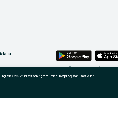
idalari
Телефонингиз учун бепул илова
ritasi
uzeringizda Cookies'ni sozlashingiz mumkin.
Ko'proq ma'lumot olish
 xaritasi
rovlar
 olish va sotish?