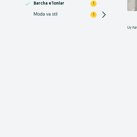
Barcha e’lonlar
1
Moda va stil
1
Uy hay