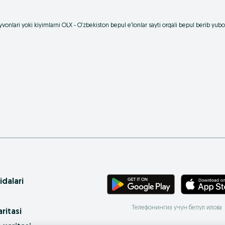
vonlari yoki kiyimlarni OLX - O‘zbekiston bepul e‘lonlar sayti orqali bepul berib yu
idalari
Телефонингиз учун бепул илова
ritasi