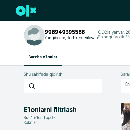
Futerga oʻtish
998949395588
OLXda
yanvar, 2
So'nggi faollik 2
Yangibozor, Toshkent viloyati
Barcha e’lonlar
Shu sahifada qidirish
Sara
En
E’lonlarni filtrlash
Biz 4 e'lon topdik
Ruknlar