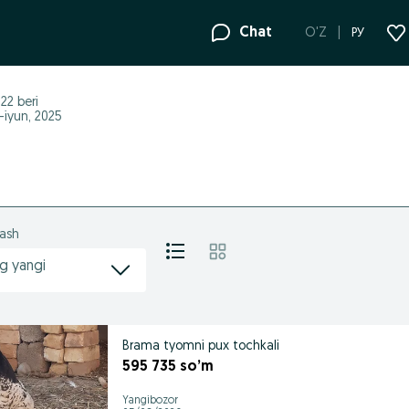
Chat
O'Z
РУ
022
beri
8-iyun, 2025
lash
g yangi
Brama tyomni pux tochkali
595 735 so’m
Yangibozor