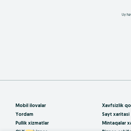
Uy hay
Mobil ilovalar
Xavfsizlik qo
Yordam
Sayt xaritasi
Pullik xizmatlar
Mintaqalar xa