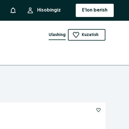
Bildirishnoma
Hisobingiz
E‘lon berish
Ulashing
Kuzatish