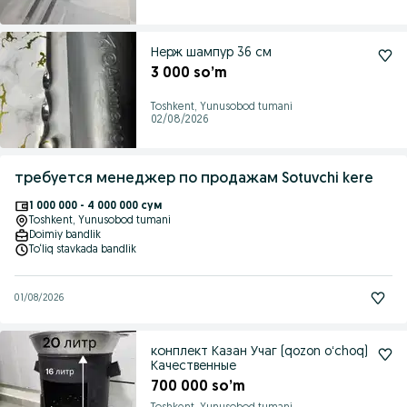
Нерж шампур 36 см
3 000 so’m
Toshkent, Yunusobod tumani
02/08/2026
требуется менеджер по продажам Sotuvchi kere
1 000 000 - 4 000 000 сум
Toshkent
, Yunusobod tumani
Doimiy bandlik
To‘liq stavkada bandlik
01/08/2026
конплект Казан Учаг (qozon oʻchoq)
Качественные
700 000 so’m