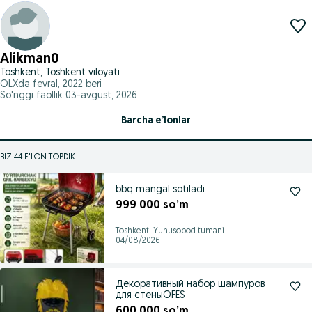
Alikman0
Toshkent, Toshkent viloyati
OLXda
fevral, 2022
beri
So'nggi faollik 03-avgust, 2026
Barcha e’lonlar
BIZ 44 E'LON TOPDIK
bbq mangal sotiladi
999 000 so’m
Toshkent, Yunusobod tumani
04/08/2026
Декоративный набор шампуров
для стеныOFES
600 000 so’m