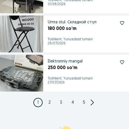
Toshkent, Yunusobod tumani
01/08/2026
Umra stul. Складной стул
180 000 so’m
Toshkent, Yunusobod tumani
28/07/2026
Elektronniy mangal
250 000 so’m
Toshkent, Yunusobod tumani
27/07/2026
1
2
3
4
5