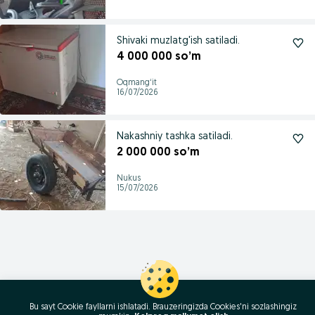
Shivaki muzlatg'ish satiladi.
4 000 000 so’m
Oqmangʻit
16/07/2026
Nakashniy tashka satiladi.
2 000 000 so’m
Nukus
15/07/2026
Bu sayt Cookie fayllarni ishlatadi. Brauzeringizda Cookies'ni sozlashingiz