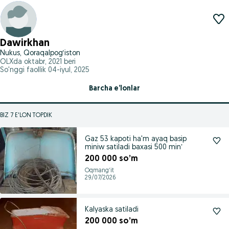
Dawirkhan
Nukus, Qoraqalpog‘iston
OLXda
oktabr, 2021
beri
So'nggi faollik 04-iyul, 2025
Barcha e’lonlar
BIZ 7 E'LON TOPDIK
Gaz 53 kapoti ha'm ayaq basip
miniw satiladi baxasi 500 minʼ
200 000 so’m
Oqmangʻit
29/07/2026
Kalyaska satiladi
200 000 so’m