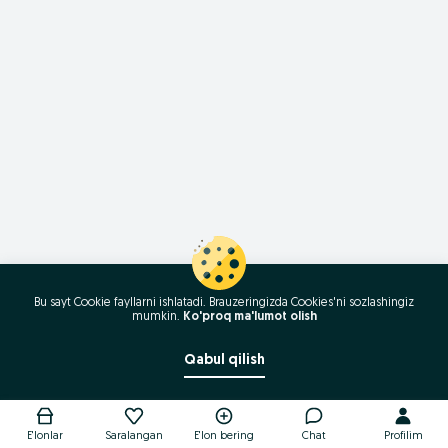
Bu sayt Cookie fayllarni ishlatadi. Brauzeringizda Cookies'ni sozlashingiz
mumkin.
Ko'proq ma'lumot olish
Qabul qilish
E'lonlar
Saralangan
E'lon bering
Chat
Profilim