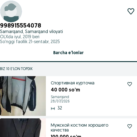
998915554078
Samarqand, Samarqand viloyati
OLXda
iyul, 2019
beri
So'nggi faollik 21-sentabr, 2025
Barcha e’lonlar
BIZ 10 E'LON TOPDIK
Спортивная курточка
40 000 so’m
Samarqand
28/07/2026
32
Мужской костюм хорошего
качества