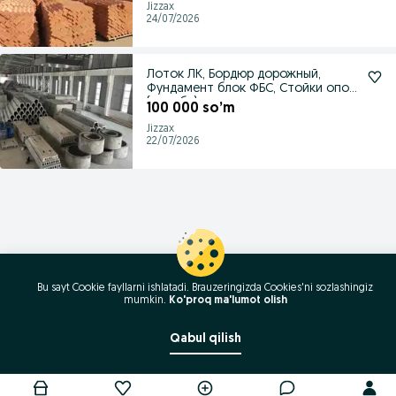
Jizzax
24/07/2026
Лоток ЛК, Бордюр дорожный,
Фундамент блок ФБС, Стойки опор
(столба)
100 000 so’m
Jizzax
22/07/2026
Bu sayt Cookie fayllarni ishlatadi. Brauzeringizda Cookies'ni sozlashingiz
mumkin.
Ko'proq ma'lumot olish
Qabul qilish