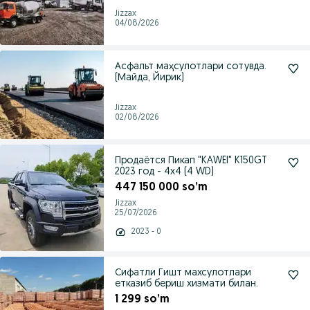
Jizzax
04/08/2026
Асфальт маҳсулотлари сотувда.
(Майда, Йирик)
Jizzax
02/08/2026
Продаётся Пикап "KAWEI" K150GT
2023 год - 4x4 (4 WD)
447 150 000 so’m
Jizzax
25/07/2026
2023 - 0
Сифатли Гишт махсулотлари
етказиб бериш хизмати билан.
1 299 so’m