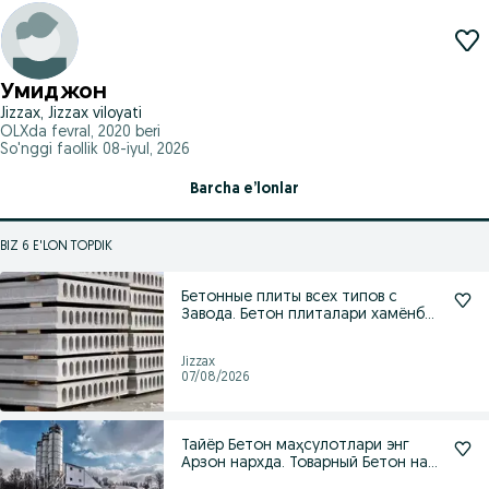
Умиджон
Jizzax, Jizzax viloyati
OLXda
fevral, 2020
beri
So'nggi faollik 08-iyul, 2026
Barcha e’lonlar
BIZ 6 E'LON TOPDIK
Бетонные плиты всех типов с
Завода. Бетон плиталари хамёнбоп
нархларда
Jizzax
07/08/2026
Тайёр Бетон маҳсулотлари энг
Арзон нархда. Товарный Бетон на
продаже