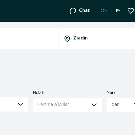
Chat
O'Z
РУ
Holati
Narx
Hamma e'lonlar