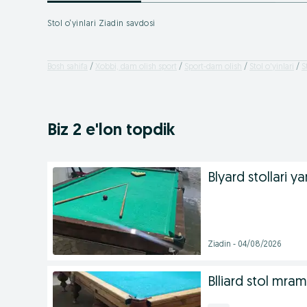
Stol o‘yinlari Ziadin savdosi
Bosh sahifa
Xobbi, dam olish sport
Sport-dam olish
Stol o'yinlari
S
Biz 2 e'lon topdik
Blyard stollari y
Ziadin - 04/08/2026
Blliard stol mrami