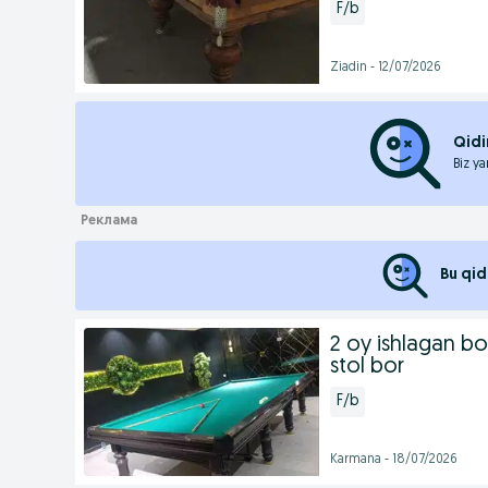
F/b
Ziadin - 12/07/2026
Qidi
Biz ya
Bu qid
2 oy ishlagan bo
stol bor
F/b
Karmana - 18/07/2026