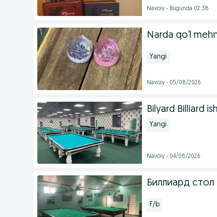
Navoiy - Bugunda 02:38
Narda qo’l mehn
Yangi
Navoiy - 05/08/2026
Bilyard Billiard 
Yangi
Navoiy - 04/08/2026
Биллиард стол
F/b