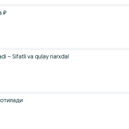
а ₽
adi – Sifatli va qulay narxda!
сотилади