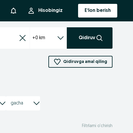
Bildirishnoma
Hisobingiz
E‘lon berish
+0 km
Qidiruv
Qidiruvga amal qiling
Filtrlarni o’chirish