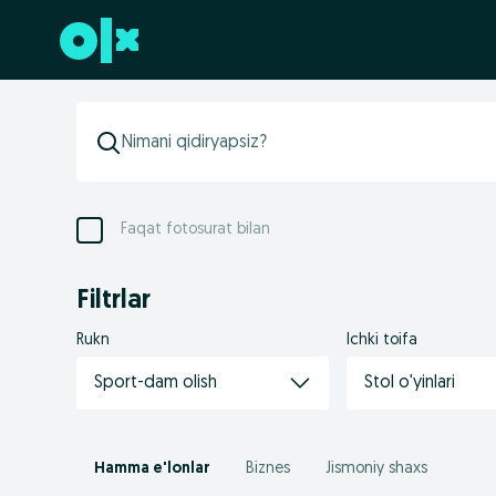
Futerga oʻtish
Faqat fotosurat bilan
Filtrlar
Rukn
Ichki toifa
Sport-dam olish
Stol o'yinlari
Hamma e'lonlar
Biznes
Jismoniy shaxs