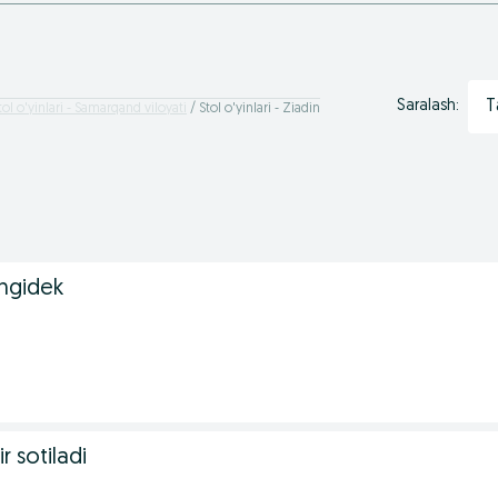
T
Saralash:
tol o'yinlari - Samarqand viloyati
Stol o'yinlari - Ziadin
angidek
r sotiladi