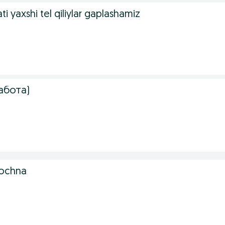
ati yaxshi tel qiliylar gaplashamiz
абота)
srochna