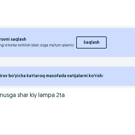
ruvni saqlash
Saqlash
ngi e’lonlar kiritilish bilan sizga ma’lum qilamiz
iruv bo’yicha kattaroq masofada natijalarni ko’rish:
nusga shar kiy lampa 2ta