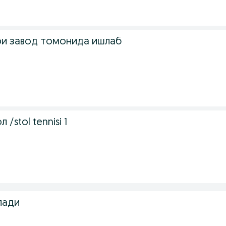
ри завод томонида ишлаб
 /stol tennisi 1
лади