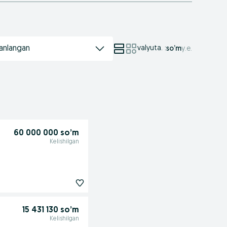
anlangan
valyuta.
:
so’m
у.е.
60 000 000 so’m
Kelishilgan
15 431 130 so’m
Kelishilgan