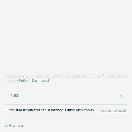
Bosh sahifa
Xobbi, dam olish sport
Sport-dam olish
Futbol
Futbol - Jizzax
viloyati
Futbol - Dashtobod
RUKN
Futbolistlar uchun tovarlar Dashtobod: Futbol ekipirovkasini maqbul narxda OLX.uz Dashtobod e‘lonlar taxtasida sotib olish - futbol uchun zarur narsalar bo‘yicha dolzarb takliflar seni kutmoqda!
Ko‘proq Ko‘rsatish
Sayt xaritasi