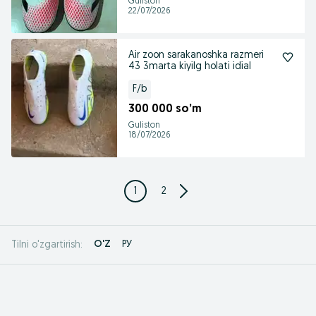
Guliston
22/07/2026
Air zoon sarakanoshka razmeri
43 3marta kiyilg holati idial
F/b
300 000 so’m
Guliston
18/07/2026
1
2
O'Z
РУ
Tilni o'zgartirish: