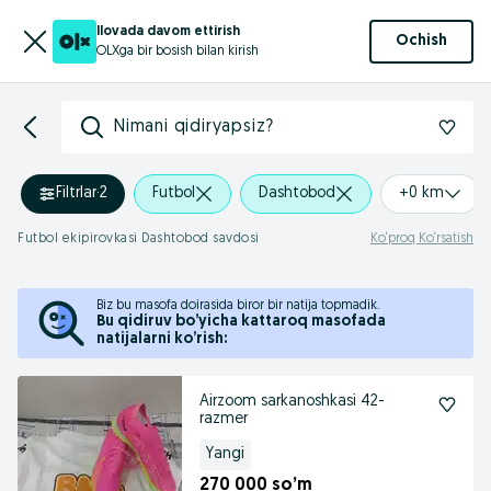
Ilovada davom ettirish
Ochish
OLXga bir bosish bilan kirish
Nimani qidiryapsiz?
Filtrlar
·
2
Futbol
Dashtobod
+0 km
Futbol ekipirovkasi Dashtobod savdosi
Ko‘proq Ko‘rsatish
Biz bu masofa doirasida biror bir natija topmadik.
Bu qidiruv bo’yicha kattaroq masofada
natijalarni ko’rish:
Airzoom sarkanoshkasi 42-
razmer
Yangi
270 000 so’m