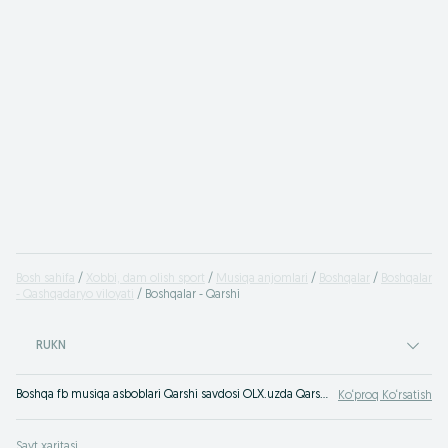
Bosh sahifa
Xobbi, dam olish sport
Musiqa anjomlari
Boshqalar
Boshqalar
- Qashqadaryo viloyati
Boshqalar - Qarshi
RUKN
Boshqa fb musiqa asboblari Qarshi savdosi OLX.uzda Qarshi - boshqa musiqa asbobi bo‘yicha dolzarb takliflar maqbul narxlarda!
Ko‘proq Ko‘rsatish
Sayt xaritasi