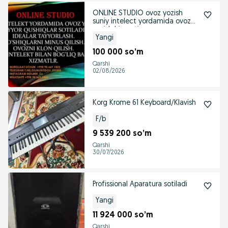
ONLINE STUDIO ovoz yozish
suniy intelect yordamida ovoz
yozish hizmati
Yangi
100 000 so’m
Qarshi
02/08/2026
Korg Krome 61 Keyboard/Klavish
F/b
9 539 200 so’m
Qarshi
30/07/2026
Profissional Aparatura sotiladi
Yangi
11 924 000 so’m
Qarshi