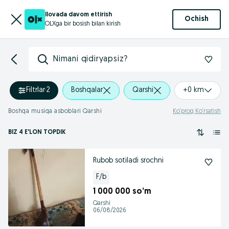
Ilovada davom ettirish
Ochish
OLXga bir bosish bilan kirish
Nimani qidiryapsiz?
Filtrlar
·
2
Boshqalar
Qarshi
+0 km
Boshqa musiqa asboblari Qarshi
Ko‘proq Ko‘rsatish
BIZ 4 E'LON TOPDIK
Rubob sotiladi srochni
F/b
1 000 000 so’m
Qarshi
06/08/2026