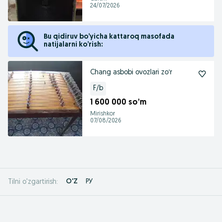
24/07/2026
Bu qidiruv bo’yicha kattaroq masofada
natijalarni ko’rish:
Chang asbobi ovozlari zoʻr
F/b
1 600 000 so’m
Mirishkor
07/08/2026
O'Z
РУ
Tilni o'zgartirish: