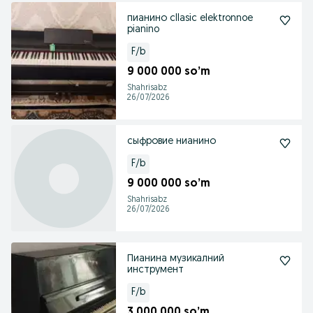
пианино cllasic elektronnoe
pianino
F/b
9 000 000 so’m
Shahrisabz
26/07/2026
сыфровие нианино
F/b
9 000 000 so’m
Shahrisabz
26/07/2026
Пианина музикалний
инструмент
F/b
3 000 000 so’m