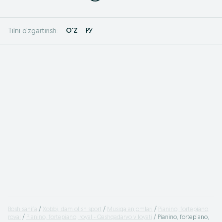
O'Z
РУ
Tilni o'zgartirish:
Bosh sahifa
Xobbi, dam olish sport
Musiqa anjomlari
Pianino, fortepiano,
royal
Pianino, fortepiano, royal - Qashqadaryo viloyati
Pianino, fortepiano,