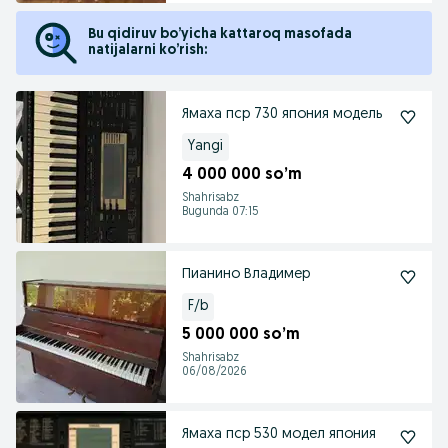
Bu qidiruv bo’yicha kattaroq masofada
natijalarni ko’rish:
Ямаха пср 730 япония модель
Yangi
4 000 000 so’m
Shahrisabz
Bugunda 07:15
Пианино Владимер
F/b
5 000 000 so’m
Shahrisabz
06/08/2026
Ямаха пср 530 модел япония