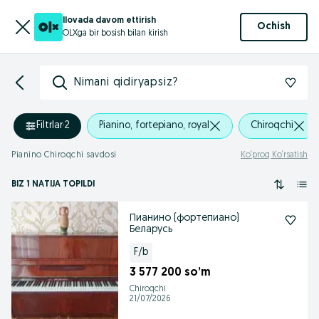
Ilovada davom ettirish
Ochish
OLXga bir bosish bilan kirish
Nimani qidiryapsiz?
Filtrlar
·
2
Pianino, fortepiano, royal
Chiroqchi
Pianino Chiroqchi savdosi
Ko‘proq Ko‘rsatish
BIZ 1 NATIJA TOPILDI
Пианино (фортепиано)
Беларусь
F/b
3 577 200 so’m
Chiroqchi
21/07/2026