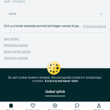
royal - Chiroqchi
RUKN
OLX.uz e‘lonlar taxtasida qimmat bo‘lmagan narxda fb pianino Chiroqchi sotib olish mumkin - fortepiano yoki royal sotilishi haqida eng yaxshi takliflar. Klavishali musiqa asboblarini bizda xarid qil!
Ko‘proq Ko‘rsatish
Sayt xaritasi
Mintaqalar xaritasi
Biznes-sahifa xaritasi
Ommaviy so‘rovlar
Bu sayt Cookie fayllarni ishlatadi. Brauzeringizda Cookies'ni sozlashingiz
mumkin.
Ko'proq ma'lumot olish
Qabul qilish