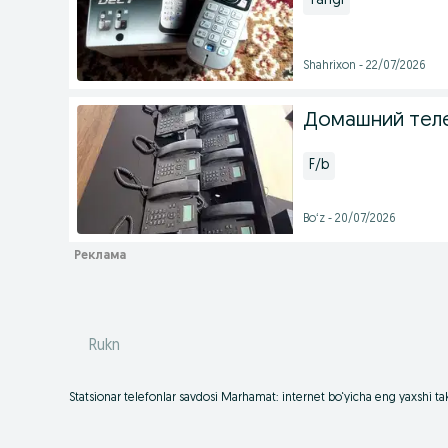
Yangi
Shahrixon - 22/07/2026
Домашний тел
F/b
Boʻz - 20/07/2026
Rukn
Statsionar telefonlar savdosi Marhamat: internet bo‘yicha eng yaxshi ta