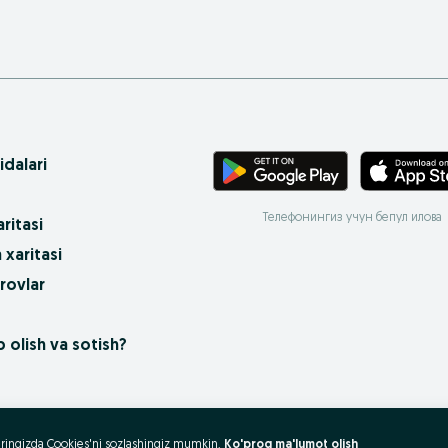
idalari
Телефонингиз учун бепул илова
ritasi
 xaritasi
rovlar
 olish va sotish?
uzeringizda Cookies'ni sozlashingiz mumkin.
Ko'proq ma'lumot olish