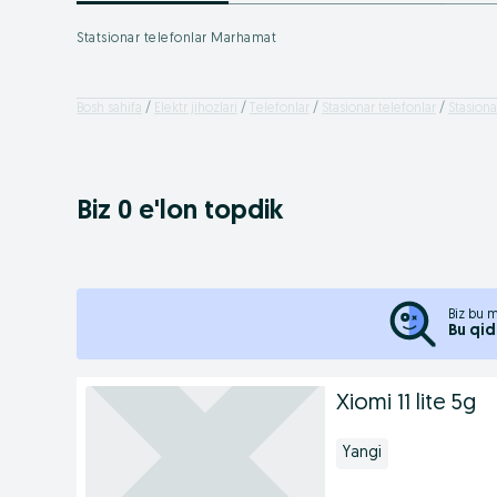
Statsionar telefonlar Marhamat
Bosh sahifa
Elektr jihozlari
Telefonlar
Stasionar telefonlar
Stasiona
Biz 0 e'lon topdik
Biz bu m
Bu qid
Xiomi 11 lite 5g
Yangi