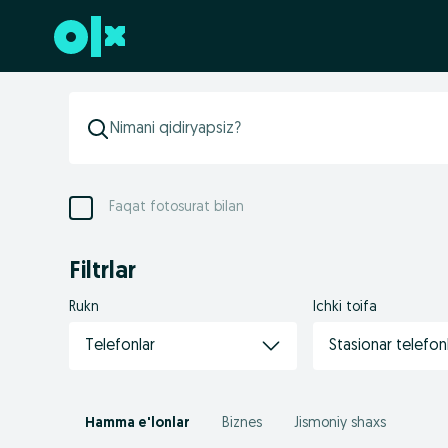
Futerga oʻtish
Faqat fotosurat bilan
Filtrlar
Rukn
Ichki toifa
Telefonlar
Stasionar telefon
Hamma e'lonlar
Biznes
Jismoniy shaxs