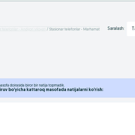
T
Saralash:
r telefonlar - Andijon viloyati
Stasionar telefonlar - Marhamat
asofa doirasida biror bir natija topmadik.
iruv bo’yicha kattaroq masofada natijalarni ko’rish: