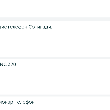
диотелефон Сотилади.
PNC 370
ционар телефон