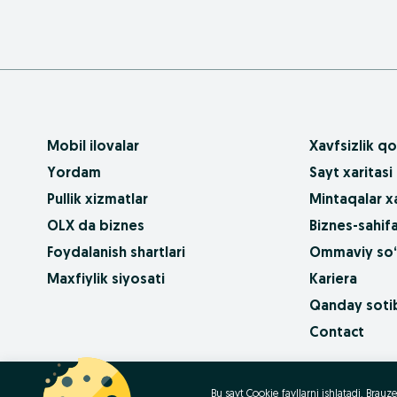
Mobil ilovalar
Xavfsizlik qo
Yordam
Sayt xaritasi
Pullik xizmatlar
Mintaqalar xa
OLX da biznes
Biznes-sahifa
Foydalanish shartlari
Ommaviy so‘
Maxfiylik siyosati
Kariera
Qanday sotib
Contact
OLX.bg
OLX.pl
OLX.ro
OLX.ua
OLX.pt
Bu sayt Cookie fayllarni ishlatadi. Bra