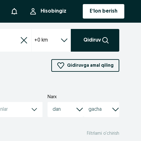
Bildirishnoma
Hisobingiz
E‘lon berish
+0 km
Qidiruv
Qidiruvga amal qiling
Narx
nlar
Filtrlarni o’chirish