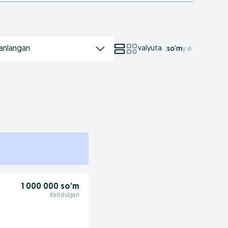
anlangan
valyuta.
:
so’m
у.е.
1 000 000 so’m
Kelishilgan