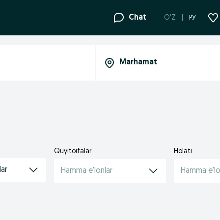
Chat
O'Z
РУ
Quyitoifalar
Holati
lar
Hamma e'lonlar
Hamma e'lo