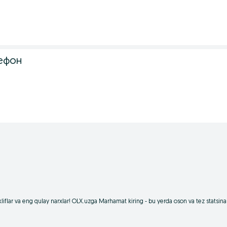
ефон
kliflar va eng qulay narxlar! OLX.uzga Marhamat kiring - bu yerda oson va tez statsin