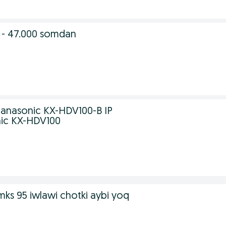
a - 47.000 somdan
anasonic KX-HDV100-B IP
nic KX-HDV100
yomks 95 iwlawi chotki aybi yoq