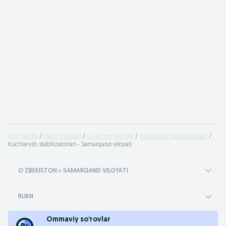
Bosh sahifa
Elektr jihozlari
Uy uchun texnika
Kuchlanish stabilizatorlari
Kuchlanish stabilizatorlari - Samarqand viloyati
OʻZBEKISTON » SAMARQAND VILOYATI
RUKN
Ommaviy so‘rovlar