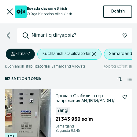
Ilovada davom ettirish
Ochish
OLXga bir bosish bilan kirish
Nimani qidiryapsiz?
Filtrlar
·
2
Kuchlanish stabilizatorlari
Samarqand vil
Kuchlanish stabilizatorlari Samarqand viloyati
Ko‘proq Ko‘rsatish
BIZ 89 E'LON TOPDIK
Продаю Стабилизатор
напряжения АНДЕЛИ/ANDELI/с
QR-SVC-D-100Kva 380V
Yangi
21 343 960 so’m
Samarqand
Bugunda 03:45