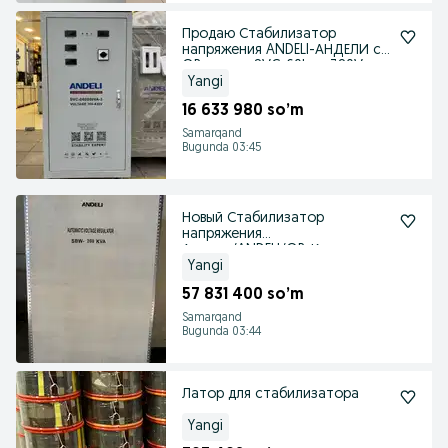
Продаю Стабилизатор
напряжения ANDELI-АНДЕЛИ с
QR-кодом SVC-60kva-380V
Yangi
16 633 980 so’m
Samarqand
Bugunda 03:45
Новый Стабилизатор
напряжения
Андели/ANDELI/QR-Кодом-
SBW-200 KVA 380в
Yangi
57 831 400 so’m
Samarqand
Bugunda 03:44
Латор для стабилизатора
Yangi