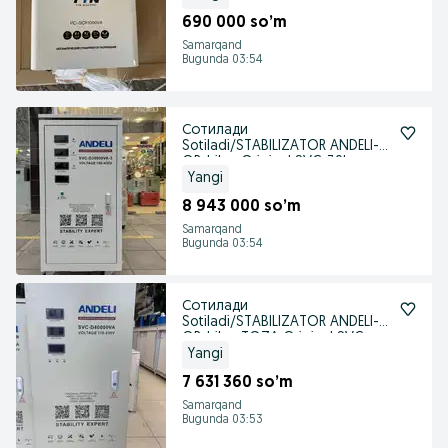
690 000 so’m
Samarqand
Bugunda 03:54
Сотилади
Sotiladi/STABILIZATOR ANDELI-
QR-bilan Original SVC-30kva
380V
Yangi
8 943 000 so’m
Samarqand
Bugunda 03:54
Сотилади
Sotiladi/STABILIZATOR ANDELI-
QR-bilan TOZA Original SVC-
40kva
Yangi
7 631 360 so’m
Samarqand
Bugunda 03:53