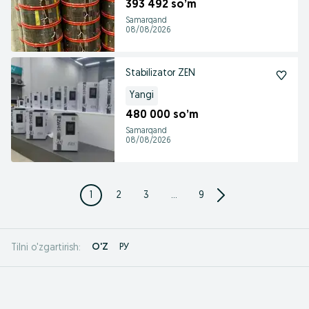
393 492 so’m
Samarqand
08/08/2026
Stabilizator ZEN
Yangi
480 000 so’m
Samarqand
08/08/2026
1
2
3
...
9
O'Z
РУ
Tilni o'zgartirish: