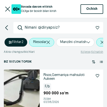
Ilovada davom ettirish
Ochish
OLXga bir bosish bilan kirish
Nimani qidiryapsiz?
Filtrlar
·
2
Pilesoslar
Manzilni o'rnatish
Akira changyutkichlari
Ko‘proq Ko‘rsatish
BIZ 10 E'LON TOPDIK
Plisos,Germaniya mahsuloti
Aukeen
F/b
900 000 so’m
Jizzax
03/08/2026