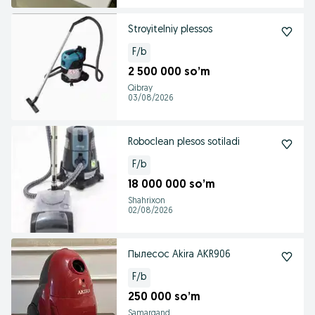
Stroyitelniy plessos
F/b
2 500 000 so’m
Qibray
03/08/2026
Roboclean plesos sotiladi
F/b
18 000 000 so’m
Shahrixon
02/08/2026
Пылесос Akira AKR906
F/b
250 000 so’m
Samarqand