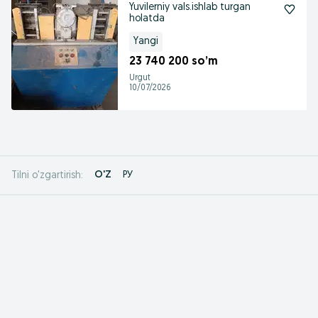
Yuvilerniy vals.ishlab turgan
holatda
Yangi
23 740 200 so’m
Urgut
10/07/2026
O'Z
РУ
Tilni o'zgartirish: