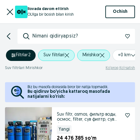
Ilovada davom ettirish
Ochish
OLXga bir bosish bilan kirish
Nimani qidiryapsiz?
Filtrlar
·
2
Suv filtrlari
Mirishkor
+0 km
Suv filtrlari Mirishkor
Ko‘proq Ko‘rsatish
Biz bu masofa doirasida biror bir natija topmadik.
Bu qidiruv bo’yicha kattaroq masofada
natijalarni ko’rish:
Suv filtr, osmos, фильтр воды,
осмос, filter, сув филтр, сув
филтер
Yangi
24 476 385 so’m