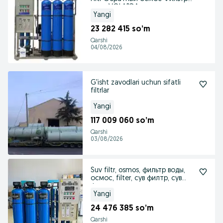
воды VOLARDA
Yangi
23 282 415 so’m
Qarshi
04/08/2026
G'isht zavodlari uchun sifatli
filtrlar
Yangi
117 009 060 so’m
Qarshi
03/08/2026
Suv filtr, osmos, фильтр воды,
осмос, filter, сув филтр, сув
филтер
Yangi
24 476 385 so’m
Qarshi