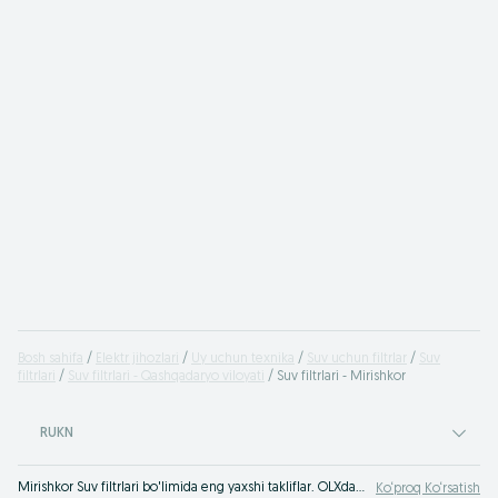
Bosh sahifa
Elektr jihozlari
Uy uchun texnika
Suv uchun filtrlar
Suv
filtrlari
Suv filtrlari - Qashqadaryo viloyati
Suv filtrlari - Mirishkor
RUKN
Mirishkor Suv filtrlari bo'limida eng yaxshi takliflar. OLXda hamyonbop narxlarda mahsulot va xizmatlarning katta tanlovi! OLX.uz da ko'plab takliflar!
Ko‘proq Ko‘rsatish