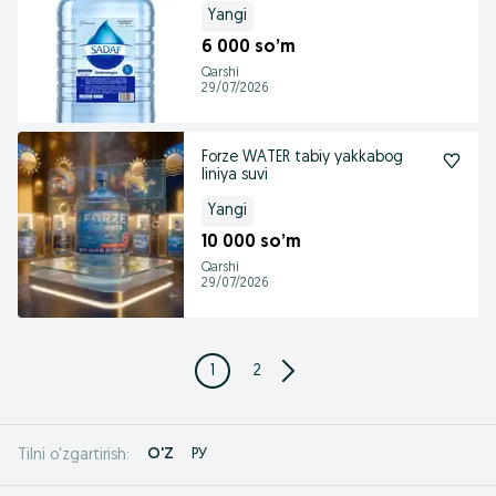
Yangi
6 000 so’m
Qarshi
29/07/2026
Forze WATER tabiy yakkabog
liniya suvi
Yangi
10 000 so’m
Qarshi
29/07/2026
1
2
O'Z
РУ
Tilni o'zgartirish: