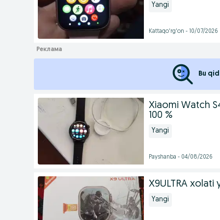
Yangi
Kattaqo'rg'on - 10/07/2026
Bu qid
Xiaomi Watch S4 
100 %
Yangi
Payshanba - 04/08/2026
X9ULTRA xolati 
Yangi