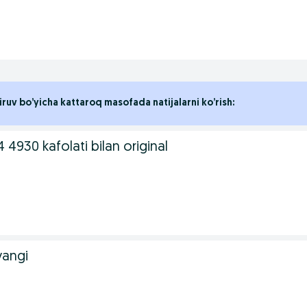
iruv bo’yicha kattaroq masofada natijalarni ko’rish:
4930 kafolati bilan original
yangi