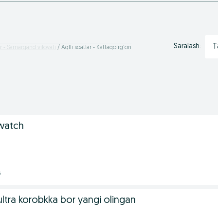
T
Saralash:
ar - Samarqand viloyati
Aqlli soatlar - Kattaqo'rg'on
 watch
6
ltra korobkka bor yangi olingan