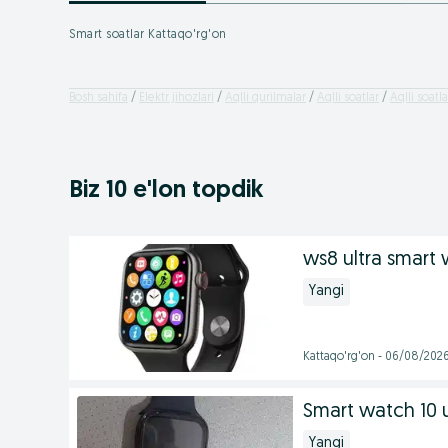
Smart soatlar Kattaqo'rg'on
Bosh sahifa
Elektr jihozlari
Aqlli qurilmalar
Aqlli soatlar
Aqlli soatl
Biz 10 e'lon topdik
ws8 ultra smart
Yangi
Kattaqo'rg'on - 06/08/202
Smart watch 10 u
Yangi