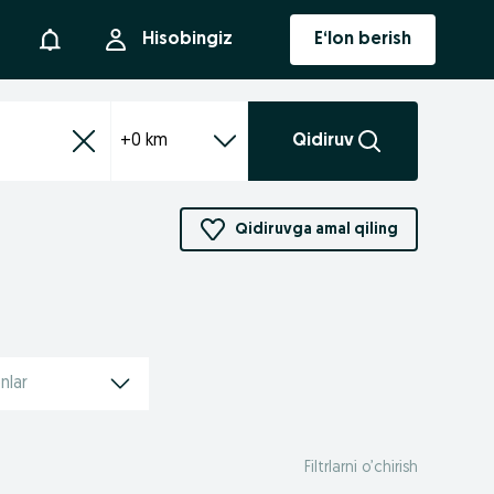
Bildirishnoma
Hisobingiz
E‘lon berish
+0 km
Qidiruv
Qidiruvga amal qiling
nlar
Filtrlarni o’chirish