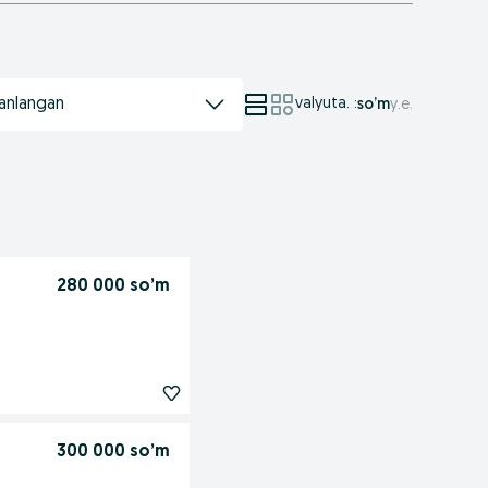
anlangan
valyuta.
:
so’m
у.е.
280 000 so’m
300 000 so’m