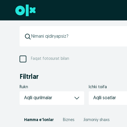
Futerga oʻtish
Faqat fotosurat bilan
Filtrlar
Rukn
Ichki toifa
Aqlli qurilmalar
Aqlli soatlar
Hamma e'lonlar
Biznes
Jismoniy shaxs