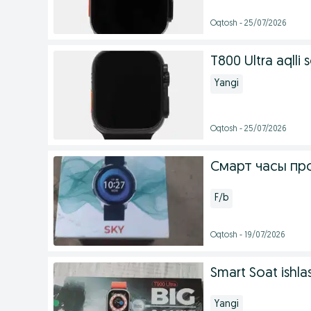
Oqtosh - 25/07/2026
T800 Ultra aqlli 
Yangi
Oqtosh - 25/07/2026
Смарт часы пр
F/b
Oqtosh - 19/07/2026
Smart Soat ishla
Yangi