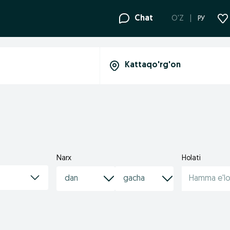
Chat
O'Z
РУ
Narx
Holati
Hamma e'lo