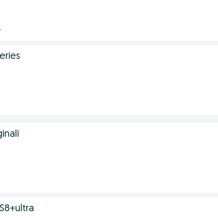
6
eries
inali
8+ultra