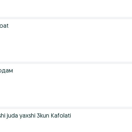
soat
одам
shi juda yaxshi 3kun Kafolati