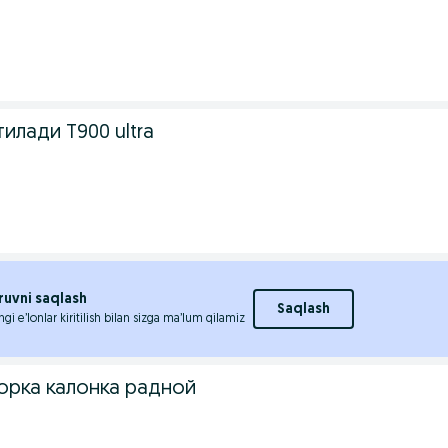
илади Т900 ultra
ruvni saqlash
Saqlash
ngi e’lonlar kiritilish bilan sizga ma’lum qilamiz
орка калонка радной