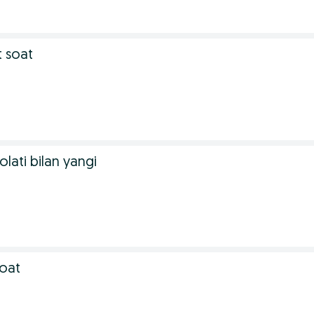
 soat
lati bilan yangi
soat