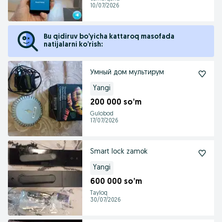
10/07/2026
Bu qidiruv bo’yicha kattaroq masofada
natijalarni ko’rish:
Умный дом мультирум
Yangi
200 000 so’m
Gulobod
17/07/2026
Smart lock zamok
Yangi
600 000 so’m
Tayloq
30/07/2026