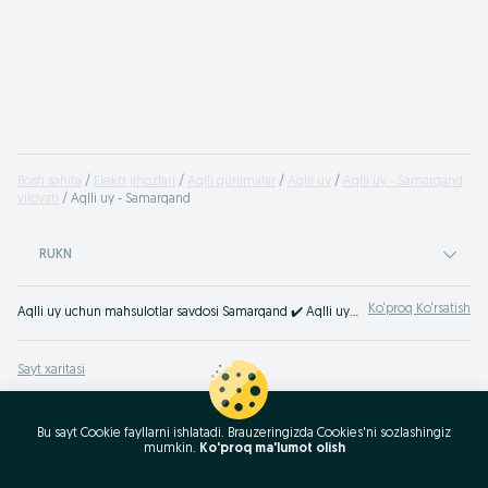
Bosh sahifa
Elektr jihozlari
Aqlli qurilmalar
Aqlli uy
Aqlli uy - Samarqand
viloyati
Aqlli uy - Samarqand
RUKN
Ko‘proq Ko‘rsatish
Aqlli uy uchun mahsulotlar savdosi Samarqand ✔️ Aqlli uy mahsulotlarini yangi yoki ishlatilgan holda hamyonbop narxda sotib olish ☝ OLX.uz’da smart-gadjetlarning katta tanlovi!
Sayt xaritasi
Mintaqalar xaritasi
Biznes-sahifa xaritasi
Bu sayt Cookie fayllarni ishlatadi. Brauzeringizda Cookies'ni sozlashingiz
mumkin.
Ko'proq ma'lumot olish
Ommaviy so‘rovlar