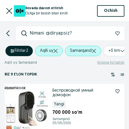
Ilovada davom ettirish
Ochish
OLXga bir bosish bilan kirish
Nimani qidiryapsiz?
Filtrlar
·
2
Aqlli uy
Samarqand
+0 km
Aqlli uy Samarqand
Ko‘proq Ko‘rsatish
BIZ 9 E'LON TOPDIK
Беспроводной умный
домофон
Yangi
700 000 so’m
Samarqand
05/08/2026