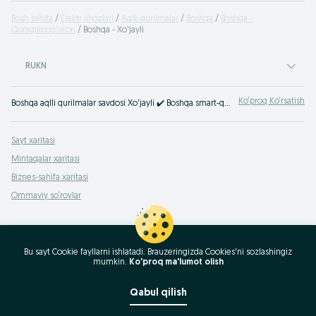
Bosh sahifa
Elektr jihozlari
Aqlli qurilmalar
Boshqa
Boshqa -
Qoraqalpog‘iston
Boshqa - Xo'jayli
RUKN
Ko‘proq Ko‘rsatish
Boshqa aqlli qurilmalar savdosi Xo'jayli ✔️ Boshqa smart-qurilmalarni yangi yoki ishlatilgan holda hamyonbop narxda sotib olish ☝ OLX.uz’da smart-gadjetlarning katta tanlovi!
Sayt xaritasi
Mintaqalar xaritasi
Biznes-sahifa xaritasi
Ommaviy so‘rovlar
Bu sayt Cookie fayllarni ishlatadi. Brauzeringizda Cookies'ni sozlashingiz
mumkin.
Ko'proq ma'lumot olish
Qabul qilish