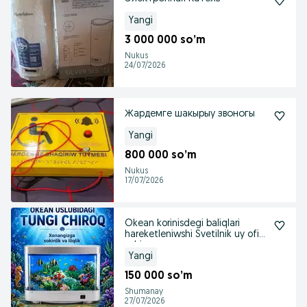
Yangi
3 000 000 so’m
Nukus
24/07/2026
Жардемге шакырыу звоногы
Yangi
800 000 so’m
Nukus
17/07/2026
Okean korinisdegi baliqlari
hareketleniwshi Svetilnik uy ofis
ushin
Yangi
150 000 so’m
Shumanay
27/07/2026