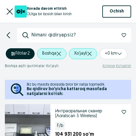
Ilovada davom ettirish
Ochish
OLXga bir bosish bilan kirish
Nimani qidiryapsiz?
Filtrlar
·
2
Boshqa
Xo'jayli
+0 km
Boshqa aqlli qurilmalar Xo'jayli
Ko‘proq Ko‘rsatish
Biz bu masofa doirasida biror bir natija topmadik.
Bu qidiruv bo’yicha kattaroq masofada
natijalarni ko’rish:
Интраоральная сканер
(Aoralscan 3 Wireless)
F/b
104 931 200 so’m