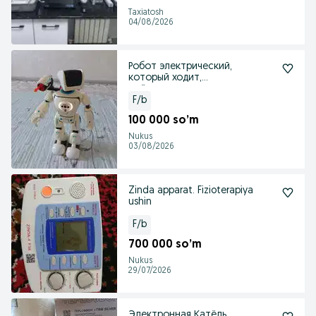
Taxiatosh
04/08/2026
Робот электрический,
который ходит,
поёт,танцует,стреляет,разгов
арива
F/b
100 000 so’m
Nukus
03/08/2026
Zinda apparat. Fizioterapiya
ushin
F/b
700 000 so’m
Nukus
29/07/2026
Электронная Катёль