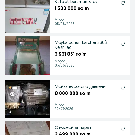
Kafolat beraman 3-oy
1 500 000 so’m
Angor
05/08/2026
Moyka uchun karcher 330$.
Kelshiladi
3 931 851 so’m
Angor
03/08/2026
Мойка высокого давления
8 000 000 so’m
Angor
23/07/2026
Слуховой аппарат
2 499 000 so’m