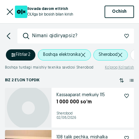
Ilovada davom ettirish
Ochish
OLXga bir bosish bilan kirish
Nimani qidiryapsiz?
Filtrlar
·
2
Boshqa elektronika
Sherobod
+
Boshqa turdagi maishiy texnika savdosi Sherobod
Ko‘proq Ko‘rsatish
BIZ 2 E'LON TOPDIK
Kassaaparat merkuriy 115
1 000 000 so’m
Sherobod
02/08/2026
108 talik pechka, mishalka