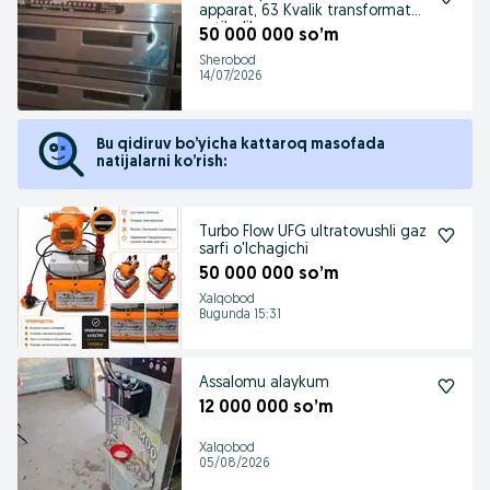
apparat, 63 Kvalik transformator
sotiladi!
50 000 000 so’m
Sherobod
14/07/2026
Bu qidiruv bo’yicha kattaroq masofada
natijalarni ko’rish:
Turbo Flow UFG ultratovushli gaz
sarfi o'lchagichi
50 000 000 so’m
Xalqobod
Bugunda 15:31
Assalomu alaykum
12 000 000 so’m
Xalqobod
05/08/2026