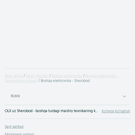
Bosh sahifa
Elektr jihozlari
Boshqa elektronika
Boshqa elektronika -
Surxondaryo viloyati
Boshqa elektronika - Sherobod
RUKN
OLX.uz Sherobod - boshqa turdagi maishiy texnikaning keng turdagi assortimenti arzon narxlarda. Turli elektronika vositalarini oson va tez sotib oling. OLX.uz Sherobod - internet bo‘yicha eng yaxshi takliflar!
Ko‘proq Ko‘rsatish
Sayt xaritasi
Mintaqalar xaritasi