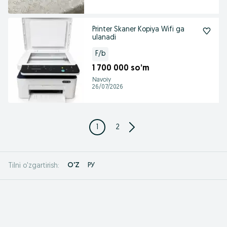
Printer Skaner Kopiya Wifi ga
ulanadi
F/b
1 700 000 so’m
Navoiy
26/07/2026
1
2
O'Z
РУ
Tilni o'zgartirish: