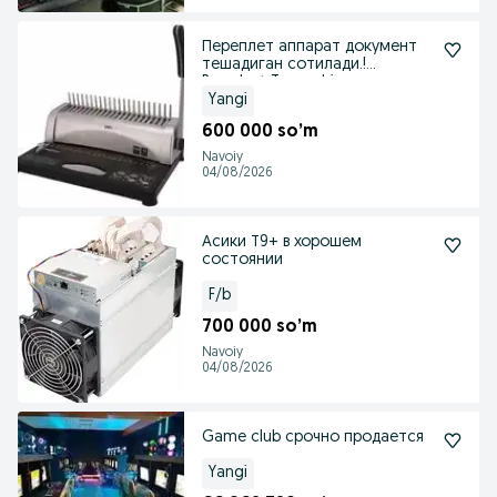
Переплет аппарат документ
тешадиган сотилади.!
Pereplyot Tayyor biznes
Yangi
600 000 so’m
Navoiy
04/08/2026
Асики Т9+ в хорошем
состоянии
F/b
700 000 so’m
Navoiy
04/08/2026
Game club срочно продается
Yangi