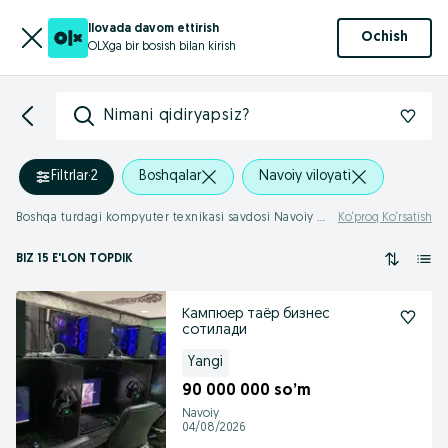
Ilovada davom ettirish
Ochish
OLXga bir bosish bilan kirish
Nimani qidiryapsiz?
Filtrlar
·
2
Boshqalar
Navoiy viloyati
Boshqa turdagi kompyuter texnikasi savdosi Navoiy viloyati
Ko‘proq Ko‘rsatish
BIZ 15 E'LON TOPDIK
Кампюер таёр бизнес
сотилади
Yangi
90 000 000 so’m
Navoiy
04/08/2026