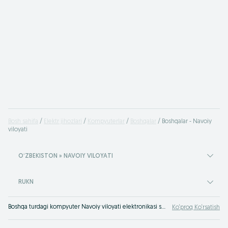
Bosh sahifa
Elektr jihozlari
Kompyuterlar
Boshqalar
Boshqalar - Navoiy
viloyati
OʻZBEKISTON » NAVOIY VILOYATI
RUKN
Boshqa turdagi kompyuter Navoiy viloyati elektronikasi savdosi OLX.uzda Navoiy viloyati
Ko‘proq Ko‘rsatish