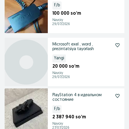
F/b
100 000 so’m
Navoiy
29/07/2026
Microsoft exel , word ,
prezintatsiya tayorlash
Yangi
20 000 so’m
Navoiy
29/07/2026
PlayStation 4 в идеальном
состояние
F/b
2 387 940 so’m
Navoiy
27/07/2026