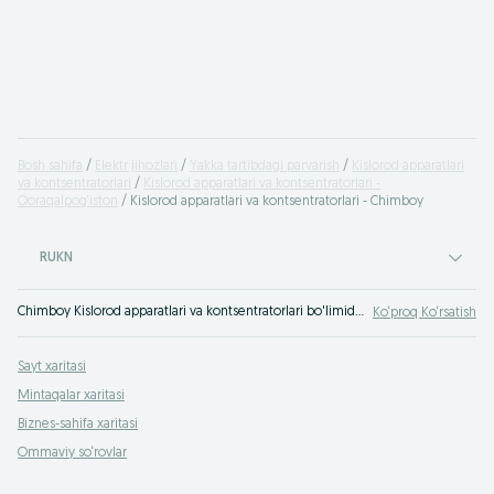
Bosh sahifa
Elektr jihozlari
Yakka tartibdagi parvarish
Kislorod apparatlari
va kontsentratorlari
Kislorod apparatlari va kontsentratorlari -
Qoraqalpog‘iston
Kislorod apparatlari va kontsentratorlari - Chimboy
RUKN
Chimboy Kislorod apparatlari va kontsentratorlari bo'limida eng yaxshi takliflar. OLXda hamyonbop narxlarda mahsulot va xizmatlarning katta tanlovi! OLX.uz da ko'plab takliflar!
Ko‘proq Ko‘rsatish
Sayt xaritasi
Mintaqalar xaritasi
Biznes-sahifa xaritasi
Ommaviy so‘rovlar