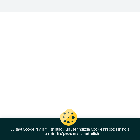
Bu sayt Cookie fayllarni ishlatadi. Brauzeringizda Cookies'ni sozlashingiz
mumkin.
Ko'proq ma'lumot olish