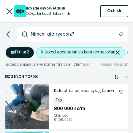
Ilovada davom ettirish
Ochish
OLXga bir bosish bilan kirish
Nimani qidiryapsiz?
Filtrlar
·
2
Kislorod apparatlari va kontsentratorlari
Kislorod apparatlari va kontsentratorlari Chimboy
Ko‘proq Ko‘rsatish
BIZ 2 E'LON TOPDIK
Kislorot balon, кислород балон
F/b
800 000 so’m
Chimboy
01/08/2026