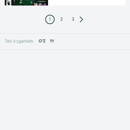
1
2
3
O'Z
РУ
Tilni o'zgartirish: