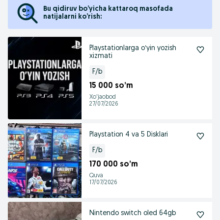
Bu qidiruv bo’yicha kattaroq masofada
natijalarni ko’rish:
Playstationlarga oʻyin yozish
xizmati
F/b
15 000 so’m
Xo'jaobod
27/07/2026
Playstation 4 va 5 Disklari
F/b
170 000 so’m
Quva
17/07/2026
Nintendo switch oled 64gb