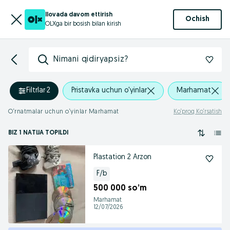
Ilovada davom ettirish
Ochish
OLXga bir bosish bilan kirish
Nimani qidiryapsiz?
Filtrlar
·
2
Pristavka uchun o'yinlar
Marhamat
O‘rnatmalar uchun o‘yinlar Marhamat
Ko‘proq Ko‘rsatish
BIZ 1 NATIJA TOPILDI
Plastation 2 Arzon
F/b
500 000 so’m
Marhamat
12/07/2026