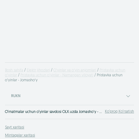
Bosh sahifa
Elektr jihozlari
O'yinlar va o'yin anjomlari
Pristavka uchun
o'yinlar
Pristavka uchun o'yinlar - Namangan viloyati
Pristavka uchun
o'yinlar - Jomashoʻy
RUKN
Ko‘proq Ko‘rsatish
O‘rnatmalar uchun o‘yinlar savdosi OLX.uzda Jomashoʻy - keng turdagi assortiment va arzon narxlar. Konsolar uchun eng yaxshi o‘yinlar - hozirning o‘zida tanlang va xarid qiling. OLX.uz Jomashoʻy e‘lonlari - doimo foydali xaridlar!
Sayt xaritasi
Mintaqalar xaritasi