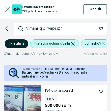
Ilovada davom ettirish
Ochish
OLXga bir bosish bilan kirish
Nimani qidiryapsiz?
Filtrlar
·
2
Pristavka uchun o'yinlar
Jomashoʻy
O‘rnatmalar uchun o‘yinlar Jomashoʻy
Ko‘proq Ko‘rsatish
Biz bu masofa doirasida biror bir natija topmadik.
Bu qidiruv bo’yicha kattaroq masofada
natijalarni ko’rish:
Ps4 disklar sotiladi
Yangi
500 000 so’m