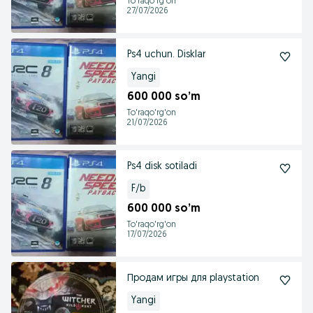
To'raqo'rg'on
27/07/2026
Ps4 uchun. Disklar
Yangi
600 000 so’m
To'raqo'rg'on
21/07/2026
Ps4 disk sotiladi
F/b
600 000 so’m
To'raqo'rg'on
17/07/2026
Продам игры для playstation
Yangi