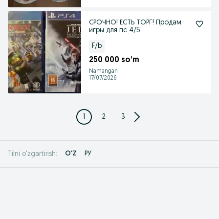
СРОЧНО! ЕСТЬ ТОРГ! Продам
игры для пс 4/5
F/b
250 000 so’m
Namangan
17/07/2026
1
2
3
O'Z
РУ
Tilni o'zgartirish: