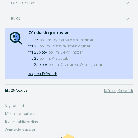
OʻZBEKISTON
RUKN
O'xshash qidiruvlar
fifa 25
bo'lim:
O'yinlar va o'yin anjomlari
fifa 25
bo'lim:
Pristavka uchun o'yinlar
fifa 25 xbox
bo'lim:
Elektr jihozlari
fifa 25
bo'lim:
Pristavkalar
fifa 25 xbox
bo'lim:
O'yinlar va o'yin anjomlari
Ko‘proq Ko‘rsatish
fifa 25 OLX.uz
Ko‘proq Ko‘rsatish
Sayt xaritasi
Mintaqalar xaritasi
Biznes-sahifa xaritasi
Ommaviy so‘rovlar