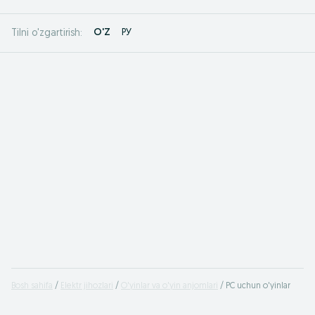
O'Z
РУ
Tilni o'zgartirish:
Bosh sahifa
Elektr jihozlari
O'yinlar va o'yin anjomlari
PC uchun o'yinlar