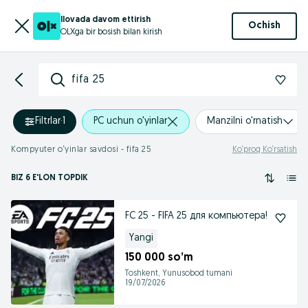
Ilovada davom ettirish
Ochish
OLXga bir bosish bilan kirish
fifa 25
Filtrlar
·
1
PC uchun o'yinlar
Manzilni o'rnatish
Kompyuter o‘yinlar savdosi - fifa 25
Ko‘proq Ko‘rsatish
BIZ 6 E'LON TOPDIK
FC 25 - FIFA 25 для компьютера!
Yangi
150 000 so’m
Toshkent, Yunusobod tumani
19/07/2026