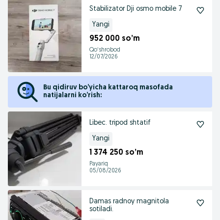
Stabilizator Dji osmo mobile 7
Yangi
952 000 so’m
Qoʻshrobod
12/07/2026
Bu qidiruv bo’yicha kattaroq masofada
natijalarni ko’rish:
Libec. tripod shtatif
Yangi
1 374 250 so’m
Payariq
05/08/2026
Damas radnoy magnitola
sotiladi.