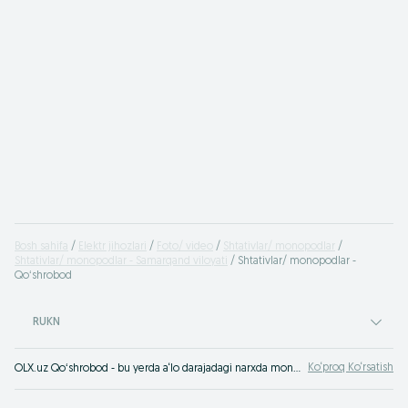
Bosh sahifa
Elektr jihozlari
Foto/ video
Shtativlar/ monopodlar
Shtativlar/ monopodlar - Samarqand viloyati
Shtativlar/ monopodlar -
Qoʻshrobod
RUKN
Ko‘proq Ko‘rsatish
OLX.uz Qoʻshrobod - bu yerda a‘lo darajadagi narxda monopod tanlash va xarid qilish mumkin. Selfi tayoqchasi, fotoapparat yoki telefon uchun shtativ - texnikani o‘z didingizga ko‘ra OLX.uz Qoʻshrobod bilan tanlang!