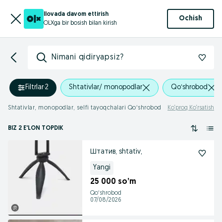
Ilovada davom ettirish
Ochish
OLXga bir bosish bilan kirish
Nimani qidiryapsiz?
Filtrlar
·
2
Shtativlar/ monopodlar
Qoʻshrobod
Shtativlar, monopodlar, selfi tayoqchalari Qoʻshrobod
Ko‘proq Ko‘rsatish
BIZ 2 E'LON TOPDIK
Штатив, shtativ,
Yangi
25 000 so’m
Qoʻshrobod
07/08/2026