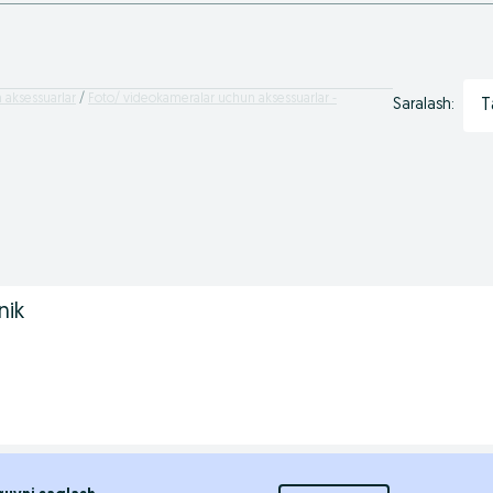
 aksessuarlar
Foto/ videokameralar uchun aksessuarlar -
T
Saralash:
nik