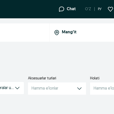
Chat
O'Z
РУ
Aksesuarlar turlari
Holati
alar uchun aksessuarlar
Hamma e'lonlar
Hamma e'lo