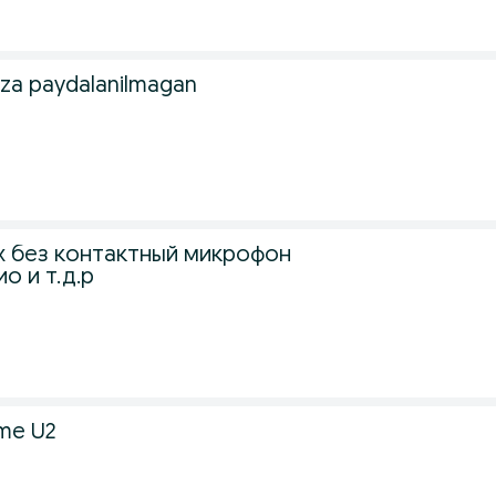
 taza paydalanilmagan
-x без контактный микрофон
о и т.д.р
kme U2