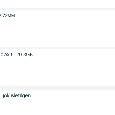
у 72мм
odox tl 120 RGB
i jok isletilgen