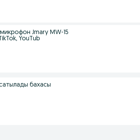
микрофон Jmary MW-15
ikTok, YouTub
 сатылады бахасы