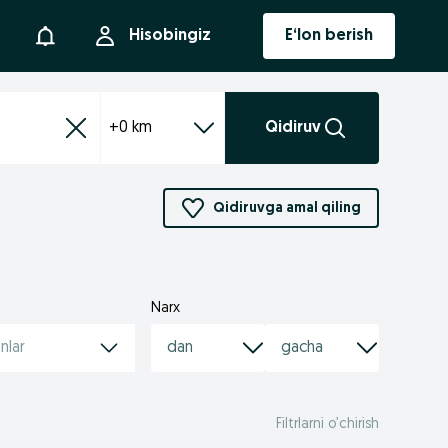
Bildirishnoma
Hisobingiz
E‘lon berish
+0 km
Qidiruv
Qidiruvga amal qiling
Narx
nlar
Filtrlarni o’chirish