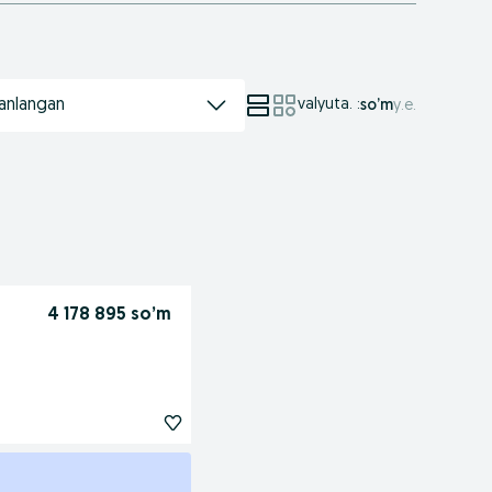
anlangan
valyuta.
:
so’m
у.е.
4 178 895 so’m