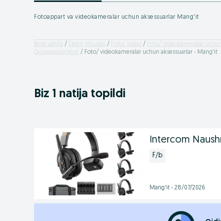
Fotoappart va videokameralar uchun aksessuarlar Mang'it
Bosh sahifa
Elektr jihozlari
Foto/ video
Foto/ videokameralar uchun
Qoraqalpog‘iston
Foto/ videokameralar uchun aksessuarlar - Mang'it
Biz 1 natija topildi
Intercom Naush
F/b
Mang'it - 28/07/2026