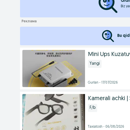
Qidi
Biz ya
Bu qid
Mini Ups Kuzatuv
Yangi
Gurlan - 17/07/2026
Kamerali achki |
F/b
Taxiatosh - 06/08/2026