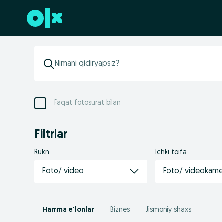
Futerga oʻtish
Faqat fotosurat bilan
Filtrlar
Rukn
Ichki toifa
Foto/ video
Foto/ videokamer
Hamma e'lonlar
Biznes
Jismoniy shaxs