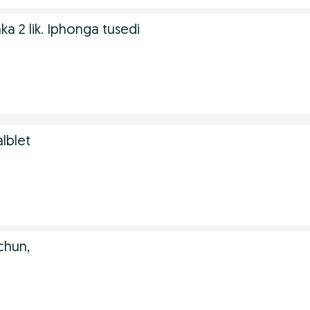
ka 2 lik. Iphonga tusedi
lblet
chun,