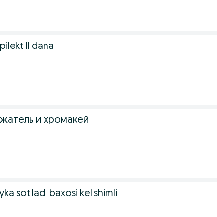
ilekt ll dana
ржатель и хромакей
a sotiladi baxosi kelishimli