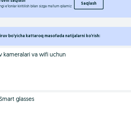
ruvni saqlash
Saqlash
ngi e’lonlar kiritilish bilan sizga ma’lum qilamiz
iruv bo’yicha kattaroq masofada natijalarni ko’rish:
 kameralari va wifi uchun
 Smart glasses