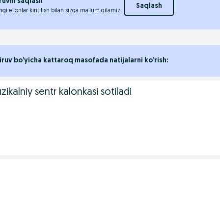
ruvni saqlash
Saqlash
ngi e’lonlar kiritilish bilan sizga ma’lum qilamiz
iruv bo’yicha kattaroq masofada natijalarni ko’rish:
ikalniy sentr kalonkasi sotiladi