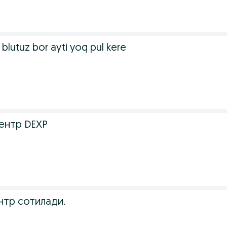
blutuz bor ayti yoq pul kere
ентр DEXP
нтр сотилади.