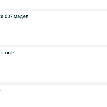
ке 807 мадел
rafonlik
.