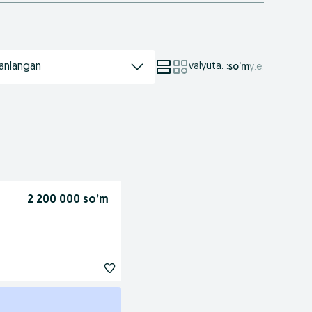
anlangan
valyuta.
:
so’m
у.е.
2 200 000 so’m