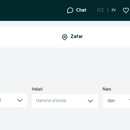
Chat
O'Z
РУ
Holati
Narx
i
Hamma e'lonlar