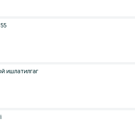
 55
ой ишлатилгаг
i