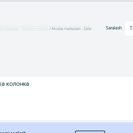
T
Saralash:
 markazlari - Toshkent viloyati
Musiqa markazlari - Zafar
nka колонка