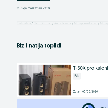
Musiqa markazlari Zafar
Bosh sahifa
Elektr jihozlari
Audiotexnika
Musiqa markazlari
Musiqa
Biz 1 natija topildi
T-60X pro kalo
F/b
Zafar - 03/08/2026