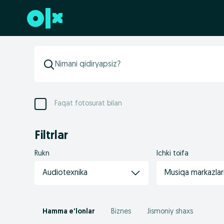
Futerga oʻtish
Faqat fotosurat bilan
Filtrlar
Rukn
Ichki toifa
Audiotexnika
Musiqa markazlar
Hamma e'lonlar
Biznes
Jismoniy shaxs