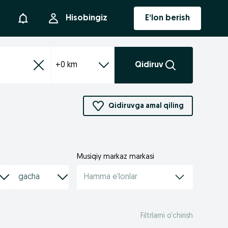
Bildirishnoma
Hisobingiz
E‘lon berish
+0 km
Qidiruv
Qidiruvga amal qiling
Musiqiy markaz markasi
Hamma e'lonlar
Filtrlarni o’chirish