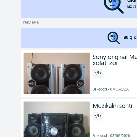
Qidi
Biz ya
Bu qid
Sony original Muz
xolati zòr
F/b
Bekobod - 07/08/2026
Muzikalni sentr.
F/b
Bekobod - 03/08/2026