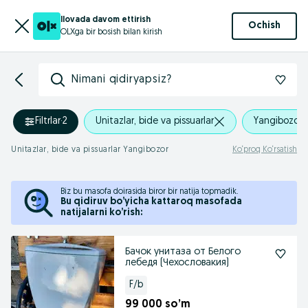
Ilovada davom ettirish
Ochish
OLXga bir bosish bilan kirish
Nimani qidiryapsiz?
Filtrlar
·
2
Unitazlar, bide va pissuarlar
Yangibozor
Unitazlar, bide va pissuarlar Yangibozor
Ko‘proq Ko‘rsatish
Biz bu masofa doirasida biror bir natija topmadik.
Bu qidiruv bo’yicha kattaroq masofada
natijalarni ko’rish:
Бачок унитаза от Белого
лебедя (Чехословакия)
F/b
99 000 so’m