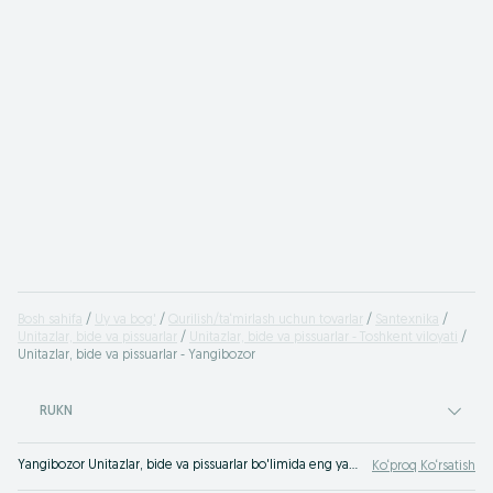
Bosh sahifa
Uy va bog'
Qurilish/ta‘mirlash uchun tovarlar
Santexnika
Unitazlar, bide va pissuarlar
Unitazlar, bide va pissuarlar - Toshkent viloyati
Unitazlar, bide va pissuarlar - Yangibozor
RUKN
Yangibozor Unitazlar, bide va pissuarlar bo'limida eng yaxshi takliflar. OLXda hamyonbop narxlarda mahsulot va xizmatlarning katta tanlovi! OLX.uz da ko'plab takliflar!
Ko‘proq Ko‘rsatish