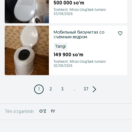
500 000 so’m
Toshkent, Mirzo-Ulug‘bek tumani
03/08/2026
Мобильный биоунитаз со
съёмным ведром
Yangi
149 900 so’m
Toshkent, Mirzo-Ulug‘bek tumani
02/08/2026
1
2
3
...
37
O'Z
РУ
Tilni o'zgartirish: