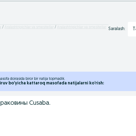
a
Aralashtrigichlar va smesitellar
Aralashtrigichlar va smesitellar
T
Saralash:
asofa doirasida biror bir natija topmadik.
iruv bo’yicha kattaroq masofada natijalarni ko’rish:
 раковины Cusaba.