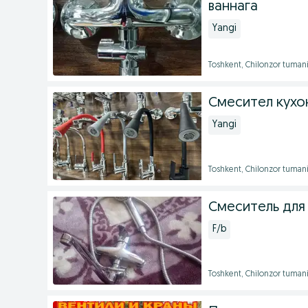
ваннага
Yangi
Toshkent, Chilonzor tumani
Смесител кухон
Yangi
Toshkent, Chilonzor tuman
Смеситель для
F/b
Toshkent, Chilonzor tuman