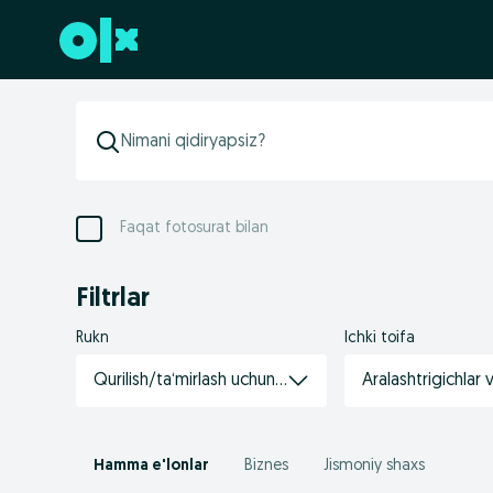
Futerga oʻtish
Faqat fotosurat bilan
Filtrlar
Rukn
Ichki toifa
Qurilish/ta‘mirlash uchun tovarlar
Aralashtrigichlar 
Hamma e'lonlar
Biznes
Jismoniy shaxs