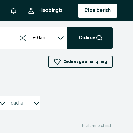
Bildirishnoma
Hisobingiz
E‘lon berish
+0 km
Qidiruv
Qidiruvga amal qiling
Filtrlarni o’chirish