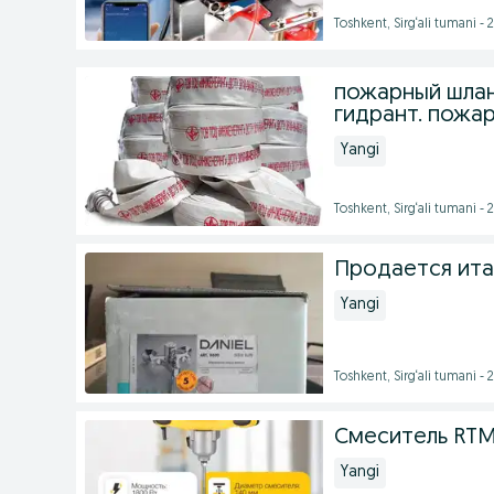
Toshkent, Sirg‘ali tumani -
пожарный шлан
гидрант. пожар
Yangi
Toshkent, Sirg‘ali tumani -
Продается ита
Yangi
Toshkent, Sirg‘ali tumani -
Смеситель RT
Yangi