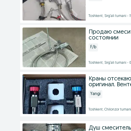
Toshkent, Sirg‘ali tumani -
Продаю смесите
состоянии
F/b
Toshkent, Sirg‘ali tumani -
Краны отсекающ
оригинал. Вент
Yangi
Toshkent, Chilonzor tumani
Душ смеситель 