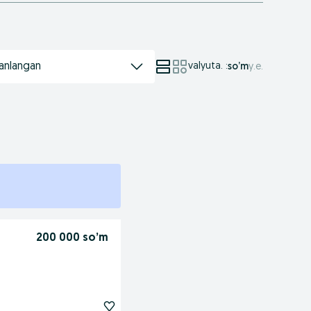
anlangan
valyuta.
:
so’m
у.е.
200 000 so’m