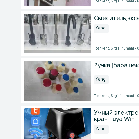
Toshkent, Sirg‘ali tumani 
Смеситель,аксе
Yangi
Toshkent, Sirg‘ali tumani -
Ручка (барашек
Yangi
Toshkent, Sirg‘ali tumani -
Умный электро
кран Tuya WiFi
Yangi