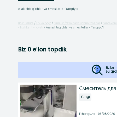
Aralashtrigichlar va smesitellar Yangiyo'l
Bosh sahifa
Uy va bog'
Qurilish/ta‘mirlash uchun tovarlar
Santexnik
- Toshkent viloyati
Aralashtrigichlar va smesitellar - Yangiyo'l
Biz 0 e'lon topdik
Biz bu m
Bu qid
Смеситель для
Yangi
Eshonguzar - 06/08/2026