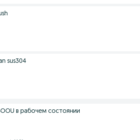
ush
ran sus304
BOOU в рабочем состоянии