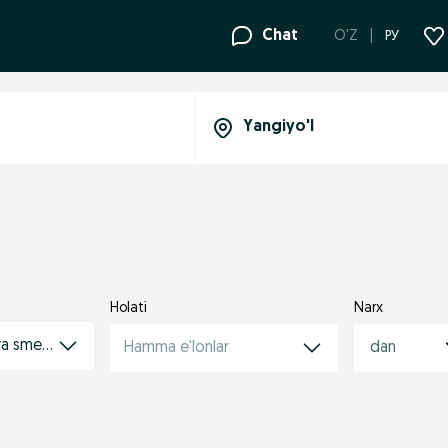
Chat
O'Z
РУ
Holati
Narx
va smesitellar
Hamma e'lonlar