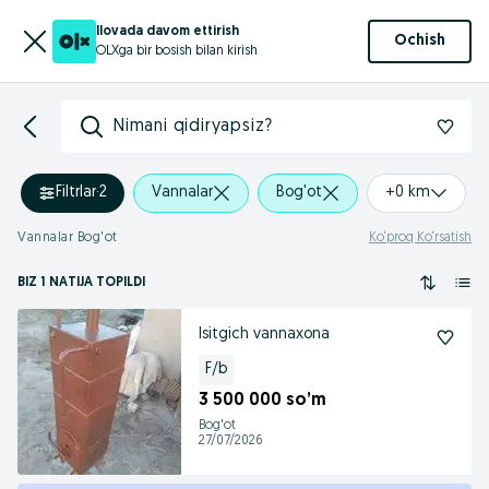
Ilovada davom ettirish
Ochish
OLXga bir bosish bilan kirish
Nimani qidiryapsiz?
Filtrlar
·
2
Vannalar
Bog'ot
+0 km
Vannalar Bog'ot
Ko‘proq Ko‘rsatish
BIZ 1 NATIJA TOPILDI
Isitgich vannaxona
F/b
3 500 000 so’m
Bog'ot
27/07/2026