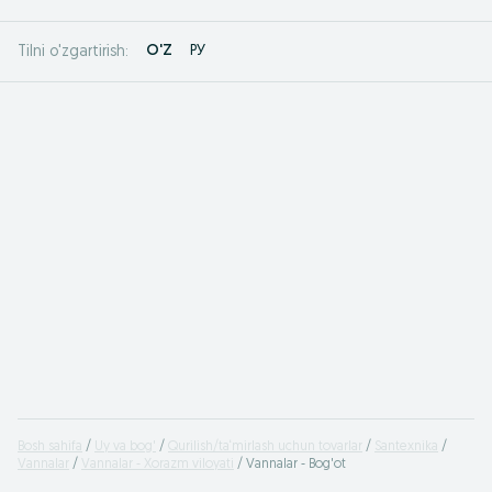
O'Z
РУ
Tilni o'zgartirish:
Bosh sahifa
Uy va bog'
Qurilish/ta‘mirlash uchun tovarlar
Santexnika
Vannalar
Vannalar - Xorazm viloyati
Vannalar - Bog'ot