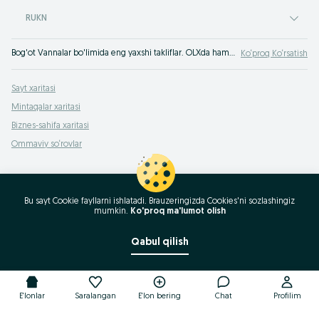
RUKN
Bog'ot Vannalar bo'limida eng yaxshi takliflar. OLXda hamyonbop narxlarda mahsulot va xizmatlarning katta tanlovi! OLX.uz da ko'plab takliflar!
Ko‘proq Ko‘rsatish
Sayt xaritasi
Mintaqalar xaritasi
Biznes-sahifa xaritasi
Ommaviy so‘rovlar
Bu sayt Cookie fayllarni ishlatadi. Brauzeringizda Cookies'ni sozlashingiz
mumkin.
Ko'proq ma'lumot olish
Qabul qilish
E'lonlar
Saralangan
E'lon bering
Chat
Profilim