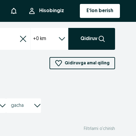
Bildirishnoma
Hisobingiz
E‘lon berish
+0 km
Qidiruv
Qidiruvga amal qiling
Filtrlarni o’chirish