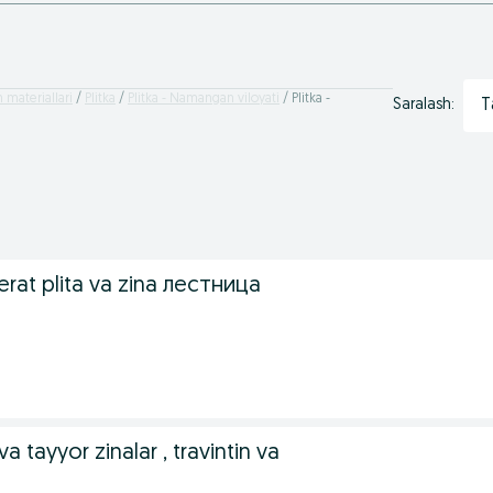
 materiallari
Plitka
Plitka - Namangan viloyati
Plitka -
T
Saralash:
rat plita va zina лестница
a tayyor zinalar , travintin va