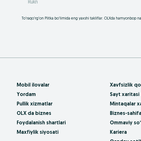
Rukn
To'raqo'rg'on Plitka bo'limida eng yaxshi takliflar. OLXda hamyonbop nar
Mobil ilovalar
Xavfsizlik qo
Yordam
Sayt xaritasi
Pullik xizmatlar
Mintaqalar xa
OLX da biznes
Biznes-sahifa
Foydalanish shartlari
Ommaviy so‘
Maxfiylik siyosati
Kariera