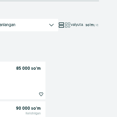
anlangan
valyuta.
:
so’m
у.е.
85 000 so’m
90 000 so’m
Kelishilgan