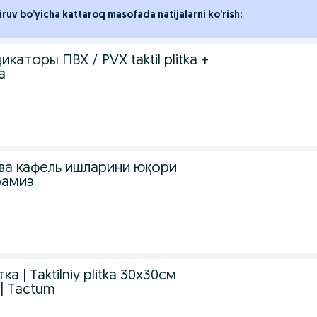
iruv bo’yicha kattaroq masofada natijalarni ko’rish:
каторы ПВХ / PVX taktil plitka +
а
ва кафель ишларини юқори
рамиз
а | Taktilniy plitka 30х30см
| Tactum