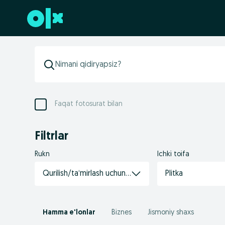
Futerga oʻtish
Faqat fotosurat bilan
Filtrlar
Rukn
Ichki toifa
Qurilish/ta‘mirlash uchun tovarlar
Plitka
Hamma e'lonlar
Biznes
Jismoniy shaxs