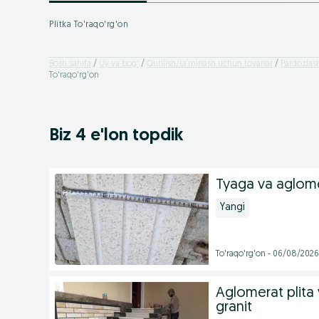
Plitka To'raqo'rg'on
Bosh sahifa
Uy va bog'
Qurilish/ta‘mirlash uchun tovarlar
Pardozlash
To'raqo'rg'on
Biz 4 e'lon topdik
Tyaga va aglome
Yangi
To'raqo'rg'on - 06/08/2026
Aglomerat plita v
granit