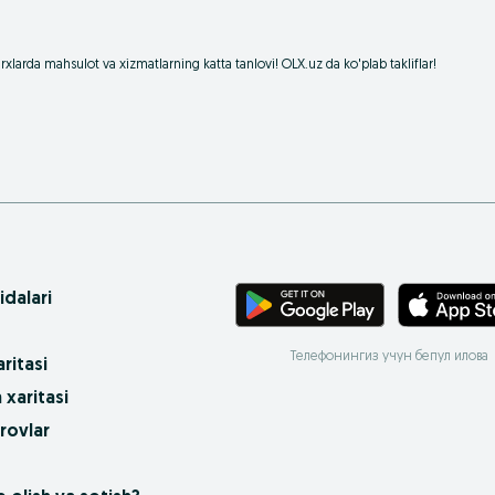
xlarda mahsulot va xizmatlarning katta tanlovi! OLX.uz da ko'plab takliflar!
idalari
Телефонингиз учун бепул илова
ritasi
 xaritasi
rovlar