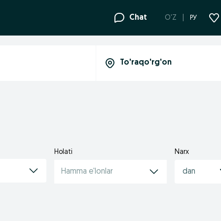
Chat
O'Z
РУ
Holati
Narx
Hamma e'lonlar