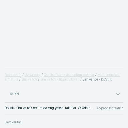
Bosh sahifa
Uy va bog'
Qurilish/ta‘mirlash uchun tovarlar
Metalloprokat-
armatura
Sim va to‘r
Sim va to‘r - Jizzax viloyati
Sim va to‘r - Do'stlik
RUKN
Do'stlik Sim va to‘r bo'limida eng yaxshi takliflar. OLXda hamyonbop narxlarda mahsulot va xizmatlarning katta tanlovi! OLX.uz da ko'plab takliflar!
Ko‘proq Ko‘rsatish
Sayt xaritasi