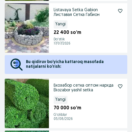
Listavaya Setka Gabion
Листавая Сетка Габион
Yangi
22 400 so’m
Do'stlik
17/07/2026
Bu qidiruv bo’yicha kattaroq masofada
natijalarni ko’rish:
Екозабор сетка оптом нархда
Ekozabor yashil setka
Yangi
70 000 so’m
Gʻoliblar
05/08/2026