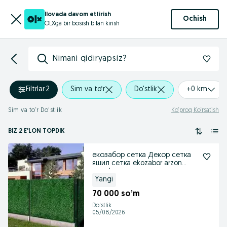
Ilovada davom ettirish
Ochish
OLXga bir bosish bilan kirish
Nimani qidiryapsiz?
Filtrlar
·
2
Sim va to‘r
Do'stlik
+0 km
Sim va to‘r Do'stlik
Ko‘proq Ko‘rsatish
BIZ 2 E'LON TOPDIK
екозабор сетка Декор сетка
яшил сетка ekozabor arzon
narxda
Yangi
70 000 so’m
Do'stlik
05/08/2026