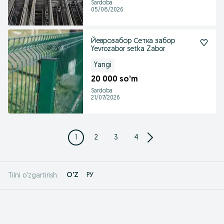
Sardoba
05/08/2026
Йеврозабор Сетка забор
Yevrozabor setka Zabor
Yangi
20 000 so’m
Sardoba
21/07/2026
1
2
3
4
O'Z
РУ
Tilni o'zgartirish: