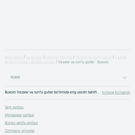
Bosh sahifa
Uy va bog'
Interyer jihozlari
Vazalar va sun’iy gullar
Vazalar
va sun’iy gullar - Buxoro viloyati
Vazalar va sun’iy gullar - Buxoro
RUKN
Buxoro Vazalar va sun’iy gullar bo'limida eng yaxshi takliflar. OLXda hamyonbop narxlarda mahsulot va xizmatlarning katta tanlovi! OLX.uz da ko'plab takliflar!
Ko‘proq Ko‘rsatish
Sayt xaritasi
Mintaqalar xaritasi
Biznes-sahifa xaritasi
Ommaviy so‘rovlar