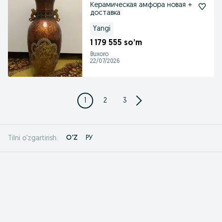
Керамическая амфора новая +
доставка
Yangi
1 179 555 so’m
Buxoro
22/07/2026
1
2
3
O'Z
РУ
Tilni o'zgartirish: