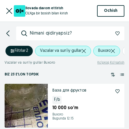
Ilovada davom ettirish
Ochish
OLXga bir bosish bilan kirish
Nimani qidiryapsiz?
Filtrlar
·
2
Vazalar va sun’iy gullar
Buxoro
Vazalar va sun’iy gullar Buxoro
Ko‘proq Ko‘rsatish
BIZ 23 E'LON TOPDIK
Ваза для фруктов
F/b
10 000 so’m
Buxoro
Bugunda 12:15