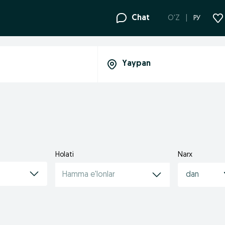
Chat
O'Z
РУ
Holati
Narx
Hamma e'lonlar