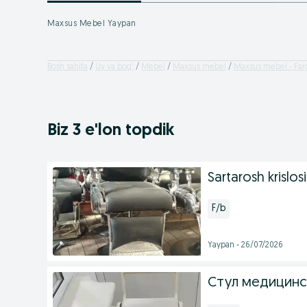
Maxsus Mebel Yaypan
Bosh sahifa
Uy va bog'
Mebel
Maxsus mebel
Maxsus mebel - Farg
Biz 3 e'lon topdik
Sartarosh krislosi
F/b
Yaypan - 26/07/2026
Стул медицин