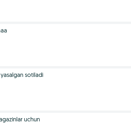
ааа
 yasalgan sotiladi
magazinlar uchun