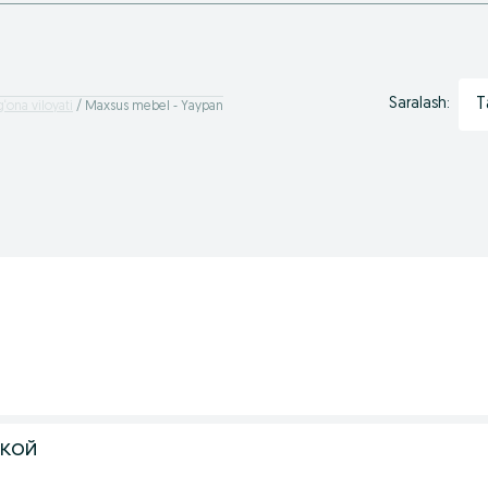
T
Saralash:
‘ona viloyati
Maxsus mebel - Yaypan
ской