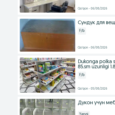
Qo'qon - 06/08/2026
Сундук для ве
F/b
Qo'qon - 06/08/2026
Dukonga polka sot
85.sm uzunligi 1.
F/b
Qo'qon - 05/08/2026
Дукон учун ме
Yangi