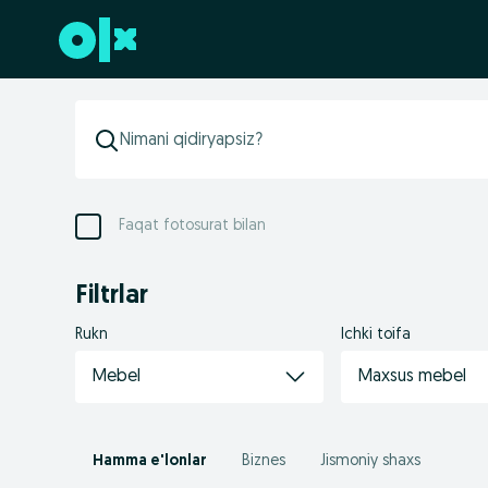
Futerga oʻtish
Faqat fotosurat bilan
Filtrlar
Rukn
Ichki toifa
Mebel
Maxsus mebel
Hamma e'lonlar
Biznes
Jismoniy shaxs