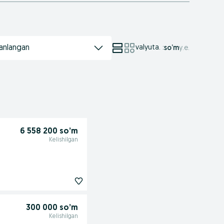
anlangan
valyuta.
:
so’m
у.е.
6 558 200 so’m
Kelishilgan
300 000 so’m
Kelishilgan