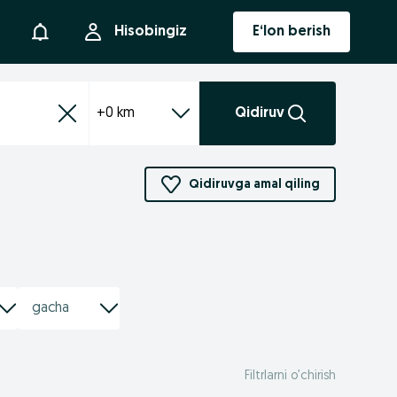
Bildirishnoma
Hisobingiz
E‘lon berish
+0 km
Qidiruv
Qidiruvga amal qiling
Filtrlarni o’chirish