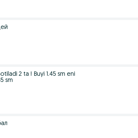
щей
iladi 2 ta ! Buyi 1.45 sm eni
85 sm
бал