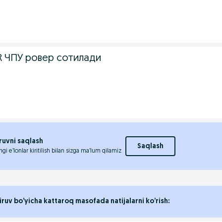
R ЧПУ ровер сотилади
ruvni saqlash
Saqlash
ngi e’lonlar kiritilish bilan sizga ma’lum qilamiz
iruv bo’yicha kattaroq masofada natijalarni ko’rish: