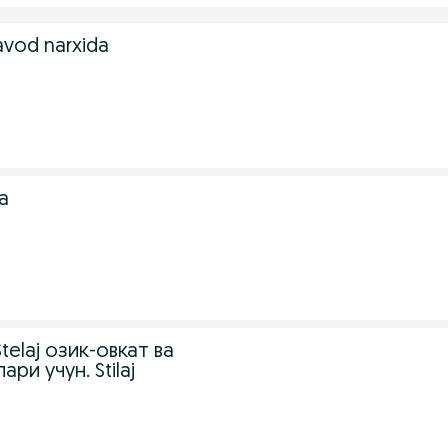
zavod narxida
a
elaj озик-овкат ва
ри учун. Stilaj