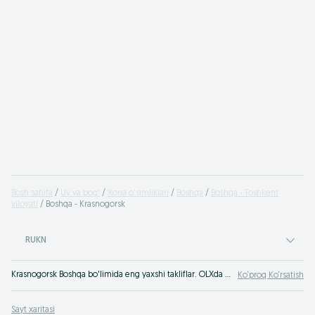
Bosh sahifa
Uy va bog'
Xona o'simliklari
Boshqa
Boshqa - Toshkent
viloyati
Boshqa - Krasnogorsk
RUKN
Krasnogorsk Boshqa bo'limida eng yaxshi takliflar. OLXda hamyonbop narxlarda mahsulot va xizmatlarning katta tanlovi! OLX.uz da ko'plab takliflar!
Ko‘proq Ko‘rsatish
Sayt xaritasi