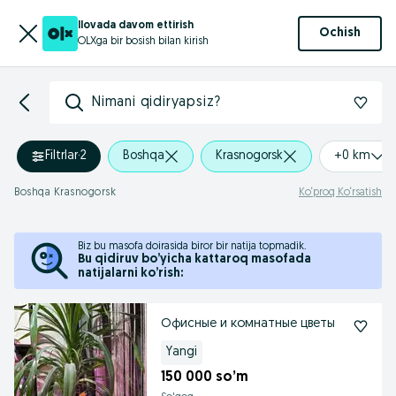
Ilovada davom ettirish
Ochish
OLXga bir bosish bilan kirish
Nimani qidiryapsiz?
Filtrlar
·
2
Boshqa
Krasnogorsk
+0 km
Boshqa Krasnogorsk
Ko‘proq Ko‘rsatish
Biz bu masofa doirasida biror bir natija topmadik.
Bu qidiruv bo’yicha kattaroq masofada
natijalarni ko’rish:
Офисные и комнатные цветы
Yangi
150 000 so’m