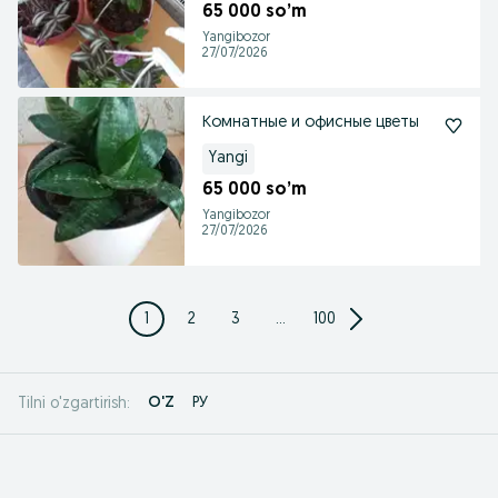
65 000 so’m
Yangibozor
27/07/2026
Комнатные и офисные цветы
Yangi
65 000 so’m
Yangibozor
27/07/2026
1
2
3
...
100
O'Z
РУ
Tilni o'zgartirish: