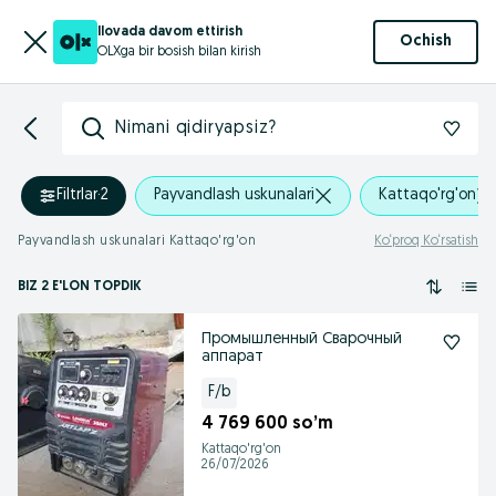
Ilovada davom ettirish
Ochish
OLXga bir bosish bilan kirish
Nimani qidiryapsiz?
Filtrlar
·
2
Payvandlash uskunalari
Kattaqo'rg'on
Payvandlash uskunalari Kattaqo'rg'on
Ko‘proq Ko‘rsatish
BIZ 2 E'LON TOPDIK
Промышленный Сварочный
аппарат
F/b
4 769 600 so’m
Kattaqo'rg'on
26/07/2026