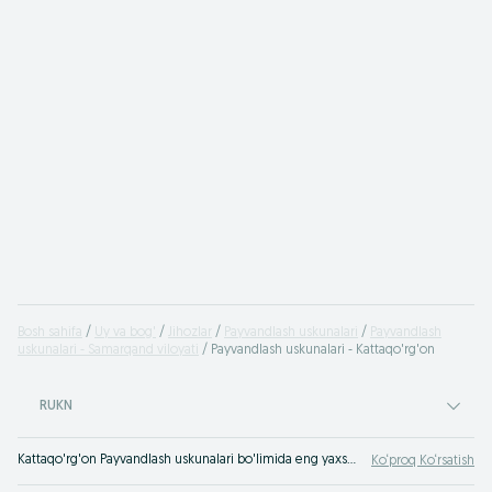
Bosh sahifa
Uy va bog'
Jihozlar
Payvandlash uskunalari
Payvandlash
uskunalari - Samarqand viloyati
Payvandlash uskunalari - Kattaqo'rg'on
RUKN
Kattaqo'rg'on Payvandlash uskunalari bo'limida eng yaxshi takliflar. OLXda hamyonbop narxlarda mahsulot va xizmatlarning katta tanlovi! OLX.uz da ko'plab takliflar!
Ko‘proq Ko‘rsatish