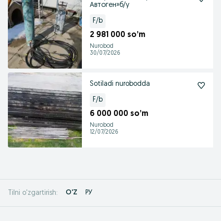
Автоген»б/у
F/b
2 981 000 so’m
Nurobod
30/07/2026
Sotiladi nurobodda
F/b
6 000 000 so’m
Nurobod
12/07/2026
O'Z
РУ
Tilni o'zgartirish: