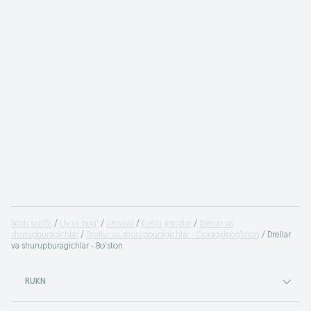
Bosh sahifa
Uy va bog'
Jihozlar
Elektr jihozlar
Drellar va
shurupburagichlar
Drellar va shurupburagichlar - Qoraqalpog‘iston
Drellar
va shurupburagichlar - Bo'ston
RUKN