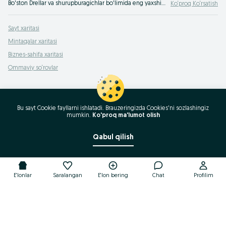
Bo'ston Drellar va shurupburagichlar bo'limida eng yaxshi takliflar. OLXda hamyonbop narxlarda mahsulot va xizmatlarning katta tanlovi! OLX.uz da ko'plab takliflar!
Ko‘proq Ko‘rsatish
Sayt xaritasi
Mintaqalar xaritasi
Biznes-sahifa xaritasi
Ommaviy so‘rovlar
Bu sayt Cookie fayllarni ishlatadi. Brauzeringizda Cookies'ni sozlashingiz
mumkin.
Ko'proq ma'lumot olish
Qabul qilish
E'lonlar
Saralangan
E'lon bering
Chat
Profilim