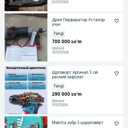
21/07/2026
Дрел Перфаратор Усталор
учун
Yangi
700 000 so’m
Qorovul
19/07/2026
Щрпаворт Аргинал 3 ой
расмий кафолат
Yangi
290 000 so’m
Qorovul
11/07/2026
Makitta зубр 3 шуруповёрт