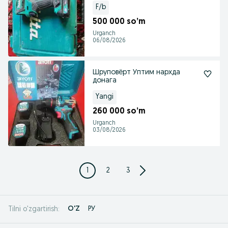
F/b
500 000 so’m
Urganch
06/08/2026
Шруповёрт Уптим нархда
донага
Yangi
260 000 so’m
Urganch
03/08/2026
1
2
3
O'Z
РУ
Tilni o'zgartirish: