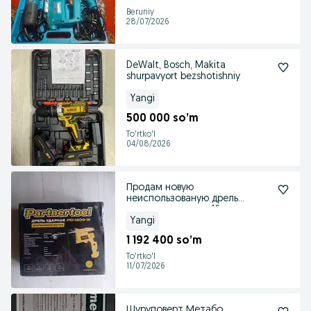
Beruniy
28/07/2026
DeWalt, Bosch, Makita
shurpavyort bezshotishniy
Yangi
500 000 so’m
To'rtko'l
04/08/2026
Продам новую
неиспользованую дрель
диаметр патрона 16 мм
Yangi
1 192 400 so’m
To'rtko'l
11/07/2026
Шуруповерт Метабо