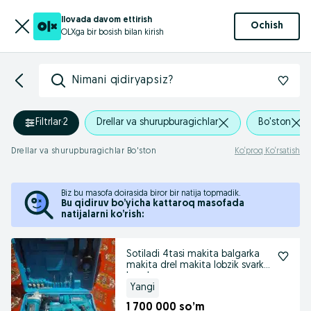
Ilovada davom ettirish
Ochish
OLXga bir bosish bilan kirish
Nimani qidiryapsiz?
Filtrlar
·
2
Drellar va shurupburagichlar
Bo'ston
Drellar va shurupburagichlar Bo'ston
Ko‘proq Ko‘rsatish
Biz bu masofa doirasida biror bir natija topmadik.
Bu qidiruv bo’yicha kattaroq masofada
natijalarni ko’rish:
Sotiladi 4tasi makita balgarka
makita drel makita lobzik svarka
boosh
Yangi
1 700 000 so’m