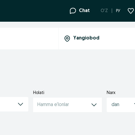
Chat
O'Z
РУ
Holati
Narx
Hamma e'lonlar