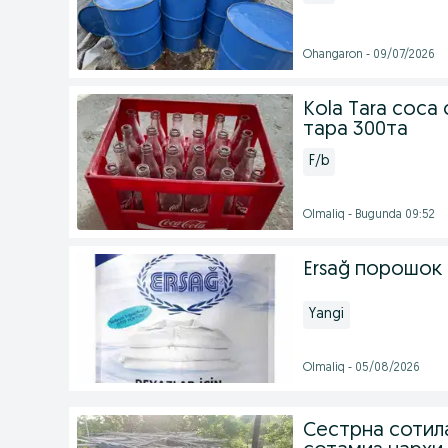
Ohangaron - 09/07/2026
Kola Tara coca 
тара 300та
F/b
Olmaliq - Bugunda 09:52
Ersağ порошок 
Yangi
Olmaliq - 05/08/2026
Сестрна сотил