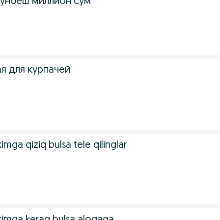
 унбеш миллион сум
я для курпачей
imga qiziq bulsa tele qilinglar