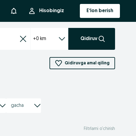
Bildirishnoma
Hisobingiz
E‘lon berish
+0 km
Qidiruv
Qidiruvga amal qiling
Filtrlarni o’chirish