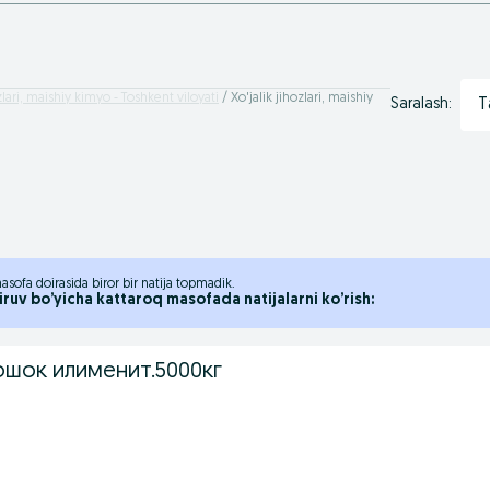
zlari, maishiy kimyo - Toshkent viloyati
Xo'jalik jihozlari, maishiy
T
Saralash:
asofa doirasida biror bir natija topmadik.
iruv bo’yicha kattaroq masofada natijalarni ko’rish:
шок илименит.5000кг