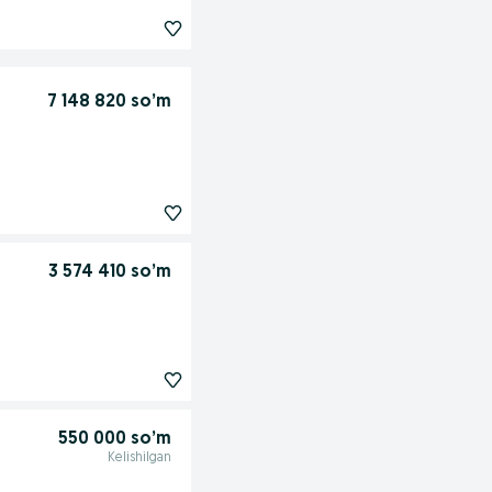
7 148 820 so’m
3 574 410 so’m
550 000 so’m
Kelishilgan