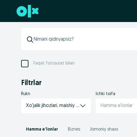
Futerga oʻtish
Faqat fotosurat bilan
Filtrlar
Rukn
Ichki toifa
Xo'jalik jihozlari, maishiy kimyo
Hamma e'lonlar
Hamma e'lonlar
Biznes
Jismoniy shaxs