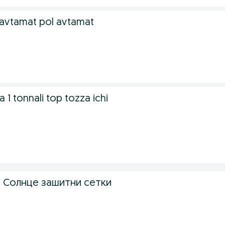
 avtamat pol avtamat
1 tonnali top tozza ichi
ri Cолнце зашитни сетки