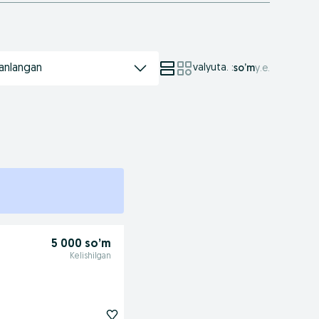
anlangan
valyuta.
:
so’m
у.е.
5 000 so’m
Kelishilgan