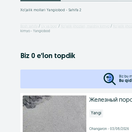
Xo‘jalik mollari Yangiobod - Sahifa 2
Bosh sahifa
Uy va bog'
Xo'jalik jihozlari, maishiy kimyo
Xo'jalik jiho
kimyo - Yangiobod
Biz 0 e'lon topdik
Biz bu m
Bu qid
Железный поро
Yangi
Ohangaron - 03/08/2026