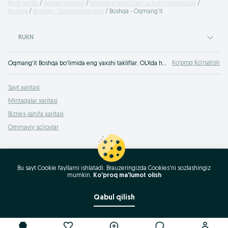
Bosh sahifa
Bolalar dunyosi
Maktab o'quvchilari uchun mahsulotlar
Boshqa
Boshqa - Qoraqalpog‘iston
Boshqa - Oqmangʻit
RUKN
Ko‘proq Ko‘rsatish
Oqmangʻit Boshqa bo'limida eng yaxshi takliflar. OLXda hamyonbop narxlarda mahsulot va xizmatlarning katta tanlovi! OLX.uz da ko'plab takliflar!
Sayt xaritasi
Mintaqalar xaritasi
Biznes-sahifa xaritasi
Ommaviy so‘rovlar
Bu sayt Cookie fayllarni ishlatadi. Brauzeringizda Cookies'ni sozlashingiz
mumkin.
Ko'proq ma'lumot olish
Qabul qilish