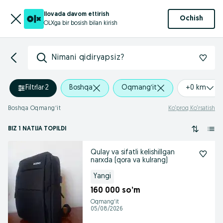
Ilovada davom ettirish
Ochish
OLXga bir bosish bilan kirish
Nimani qidiryapsiz?
Filtrlar
·
2
Boshqa
Oqmangʻit
+0 km
Boshqa Oqmangʻit
Ko‘proq Ko‘rsatish
BIZ 1 NATIJA TOPILDI
Qulay va sifatli kelishillgan
narxda (qora va kulrang)
Yangi
160 000 so’m
Oqmangʻit
05/08/2026