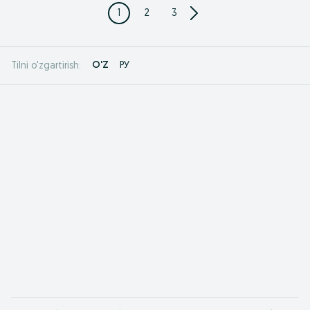
1
2
3
O'Z
РУ
Tilni o'zgartirish: