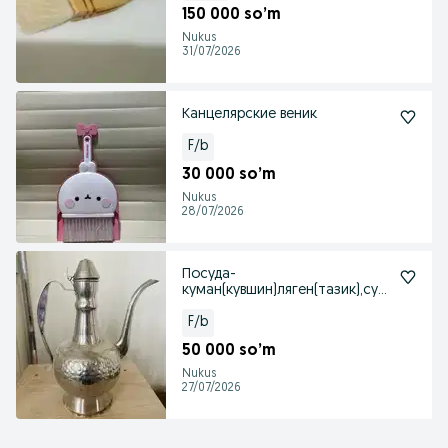
150 000 so’m
Nukus
31/07/2026
Канцелярские веник
F/b
30 000 so’m
Nukus
28/07/2026
Посуда-
куман(кувшин)ляген(тазик),сум
ки,рюкзак
F/b
50 000 so’m
Nukus
27/07/2026