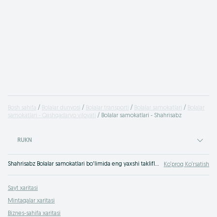
Bosh sahifa
Bolalar dunyosi
Bolalar transporti
Bolalar samokatlari
Bolalar
samokatlari - Qashqadaryo viloyati
Bolalar samokatlari - Shahrisabz
RUKN
Shahrisabz Bolalar samokatlari bo'limida eng yaxshi takliflar. OLXda hamyonbop narxlarda mahsulot va xizmatlarning katta tanlovi! OLX.uz da ko'plab takliflar!
Ko‘proq Ko‘rsatish
Sayt xaritasi
Mintaqalar xaritasi
Biznes-sahifa xaritasi