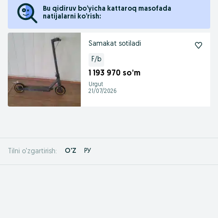
Bu qidiruv bo’yicha kattaroq masofada
natijalarni ko’rish:
Samakat sotiladi
F/b
1 193 970 so’m
Urgut
21/07/2026
O'Z
РУ
Tilni o'zgartirish: