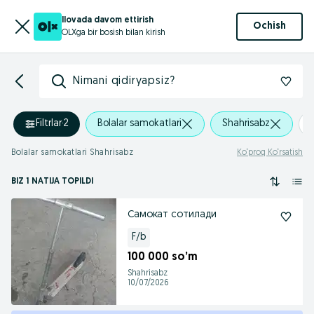
Ilovada davom ettirish
Ochish
OLXga bir bosish bilan kirish
Nimani qidiryapsiz?
Filtrlar
·
2
Bolalar samokatlari
Shahrisabz
Bolalar samokatlari Shahrisabz
Ko‘proq Ko‘rsatish
BIZ 1 NATIJA TOPILDI
Самокат сотилади
F/b
100 000 so’m
Shahrisabz
10/07/2026