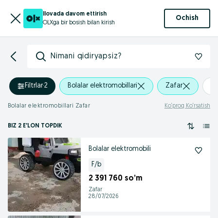
Ilovada davom ettirish
Ochish
OLXga bir bosish bilan kirish
Nimani qidiryapsiz?
Filtrlar
·
2
Bolalar elektromobillari
Zafar
+
Bolalar elektromobillari Zafar
Ko‘proq Ko‘rsatish
BIZ 2 E'LON TOPDIK
Bolalar elektromobili
F/b
2 391 760 so’m
Zafar
28/07/2026