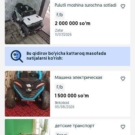
Pulutli moshina surochna sotladi
F/b
2 000 000 so’m
Zafar
11/07/2026
Bu qidiruv bo’yicha kattaroq masofada
natijalarni ko’rish:
Машина электрическая
F/b
1 500 000 so’m
Bekobod
05/08/2026
детские транспорт