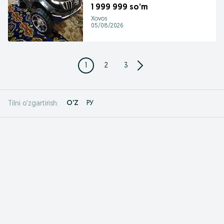
1 999 999 so’m
Xovos
05/08/2026
1
2
3
O'Z
РУ
Tilni o'zgartirish: