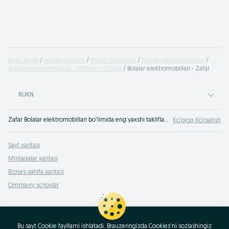
Bosh sahifa
Bolalar dunyosi
Bolalar transporti
Bolalar elektromobillari
Bolalar elektromobillari - Toshkent viloyati
Bolalar elektromobillari - Zafar
RUKN
Zafar Bolalar elektromobillari bo'limida eng yaxshi takliflar. OLXda hamyonbop narxlarda mahsulot va xizmatlarning katta tanlovi! OLX.uz da ko'plab takliflar!
Ko‘proq Ko‘rsatish
Sayt xaritasi
Mintaqalar xaritasi
Biznes-sahifa xaritasi
Ommaviy so‘rovlar
Bu sayt Cookie fayllarni ishlatadi. Brauzeringizda Cookies'ni sozlashingiz