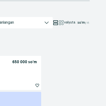
anlangan
valyuta.
:
so’m
у.е.
650 000 so’m