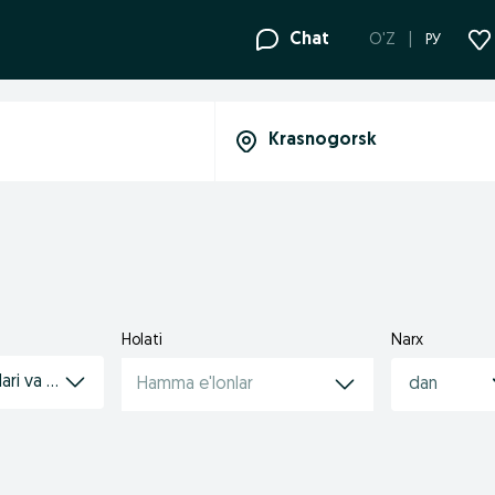
Chat
O'Z
РУ
Holati
Narx
lari va yugurish velosipedlari
Hamma e'lonlar