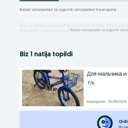
Bolalar velosipedlari va yugurish velosipedlari Krasnogorsk
Bosh sahifa
Bolalar dunyosi
Bolalar transporti
Bolalar velosipedlari v
velosipedlari - Toshkent viloyati
Bolalar velosipedlari va yugurish velo
Biz 1 natija topildi
Для мальчика и
F/b
Krasnogorsk - 06/08/2026
Qidi
Biz ya