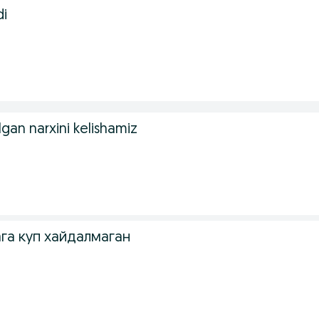
di
lgan narxini kelishamiz
га куп хайдалмаган