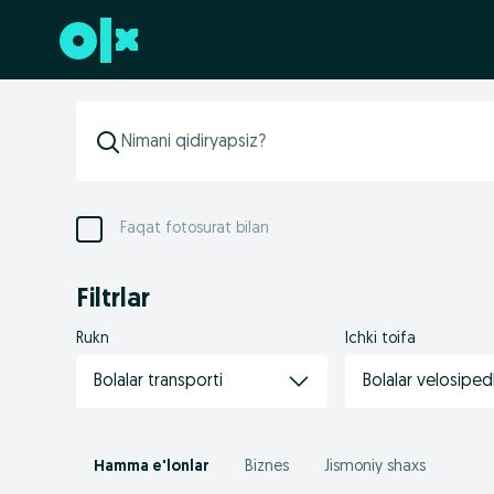
Futerga oʻtish
Faqat fotosurat bilan
Filtrlar
Rukn
Ichki toifa
Bolalar transporti
Bolalar velosiped
Hamma e'lonlar
Biznes
Jismoniy shaxs