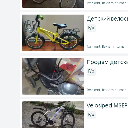
Toshkent, Bektemir tumani
Детский велос
F/b
Toshkent, Bektemir tumani
Продам детски
F/b
Toshkent, Bektemir tumani
Velosiped MSEP
F/b