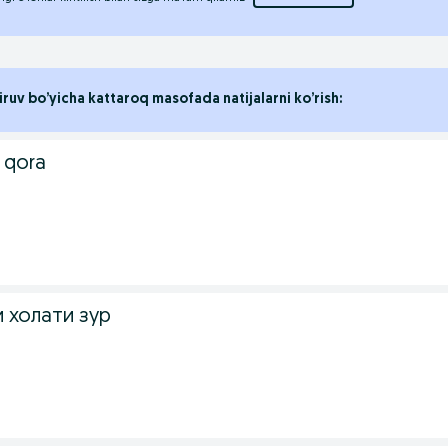
iruv bo’yicha kattaroq masofada natijalarni ko’rish:
 qora
 холати зур