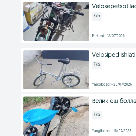
Velosepetsotila
F/b
Parkent - 12/07/2026
Velosiped ishlati
F/b
Yangibozor - 20/07/2026
Велик еш болла
F/b
Yangibozor - 16/07/2026