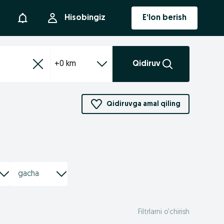
Bildirishnoma
Hisobingiz
E‘lon berish
+0 km
Qidiruv
Qidiruvga amal qiling
Filtrlarni o’chirish