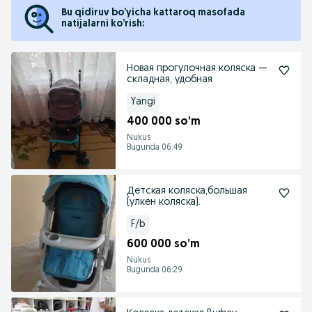
Bu qidiruv bo’yicha kattaroq masofada
natijalarni ko’rish:
Новая прогулочная коляска —
складная, удобная
Yangi
400 000 so’m
Nukus
Bugunda 06:49
Детская коляска,большая
(улкен коляска).
F/b
600 000 so’m
Nukus
Bugunda 06:29