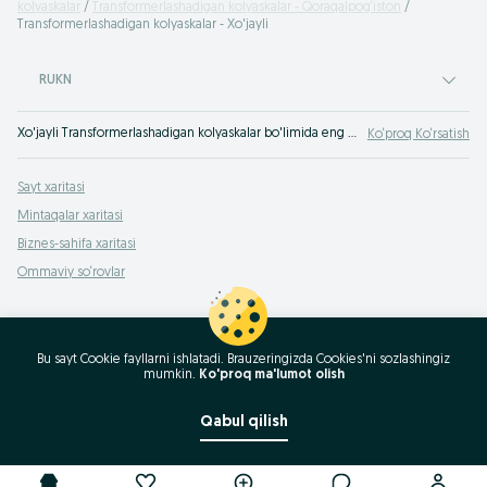
kolyaskalar
Transformerlashadigan kolyaskalar - Qoraqalpog‘iston
Transformerlashadigan kolyaskalar - Xo'jayli
RUKN
Xo'jayli Transformerlashadigan kolyaskalar bo'limida eng yaxshi takliflar. OLXda hamyonbop narxlarda mahsulot va xizmatlarning katta tanlovi! OLX.uz da ko'plab takliflar!
Ko‘proq Ko‘rsatish
Sayt xaritasi
Mintaqalar xaritasi
Biznes-sahifa xaritasi
Ommaviy so‘rovlar
Bu sayt Cookie fayllarni ishlatadi. Brauzeringizda Cookies'ni sozlashingiz
mumkin.
Ko'proq ma'lumot olish
Qabul qilish