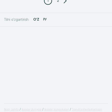
1
2
O'Z
РУ
Tilni o'zgartirish:
Bosh sahifa
Bolalar dunyosi
Bolalar kolyaskalari
Transformerlashadigan