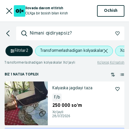
Ilovada davom ettirish
Ochish
OLXga bir bosish bilan kirish
Nimani qidiryapsiz?
Filtrlar
·
2
Transformerlashadigan kolyaskalar
Xo'ja
Transformerlashadigan kolyaskalar Xo'jayli
Ko‘proq Ko‘rsatish
BIZ 1 NATIJA TOPILDI
Kalyaska jagdayi taza
F/b
250 000 so’m
Xo'jayli
28/07/2026